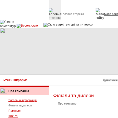
Головна сторінка
Мапа сай
Скло в архітект
БУСЕЛ Інформ:
Купити ск
Про компанію
Філіали та дилери
Загальна інформація
Про компанію
Філіали та дилери
Партнери
Клієнти