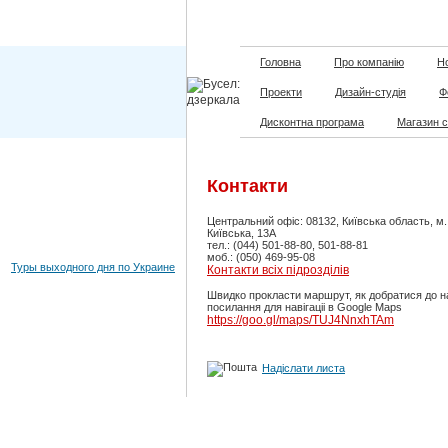
Головна
Про компанію
Но
Проекти
Дизайн-студія
Ф
Дисконтна програма
Магазин 
Контакти
Центральний офіс: 08132, Київська область, м
Київська, 13А
тел.: (044) 501-88-80, 501-88-81
моб.: (050) 469-95-08
Туры выходного дня по Украине
Контакти всіх підрозділів
Швидко прокласти маршрут, як добратися до н
посилання для навігаціі в Google Maps
https://goo.gl/maps/TUJ4NnxhTAm
Надіслати листа