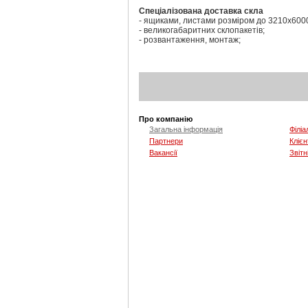
Спеціалізована доставка скла
- ящиками, листами розміром до 3210х600
- великогабаритних склопакетів;
- розвантаження, монтаж;
Про компанію
Загальна інформація
Філіа
Партнери
Клієн
Вакансії
Звітн