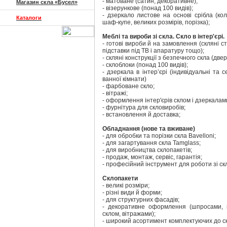
- матоване (сатин, декоративне);
Магазин скла «Бусел»
- візерункове (понад 100 видів);
- дзеркало листове на основі срібла (ко
Каталоги
шаф-купе, великих розмірів, порізка);
Меблі та вироби зі скла. Скло в інтер'єрі.
- готові вироби й на замовлення (скляні ст
підставки під ТВ і апаратуру тощо);
- скляні конструкції з безпечного скла (две
- склоблоки (понад 100 видів);
- дзеркала в інтер’єрі (індивідуальні та 
ванної кімнати)
- фарбоване скло;
- вітражі;
- оформлення інтер'єрів склом і дзеркалам
- фурнітура для скловиробів;
- встановлення й доставка;
Обладнання (нове та вживане)
- для обробки та порізки скла Bavelloni;
- для загартування скла Tamglass;
- для виробництва склопакетів;
- продаж, монтаж, сервіс, гарантія;
- професійний інструмент для роботи зі ск
Склопакети
- великі розміри;
- різні види й форми;
- для структурних фасадів;
- декоративне оформлення (шпросами, 
склом, вітражами);
- широкий асортимент комплектуючих до ск