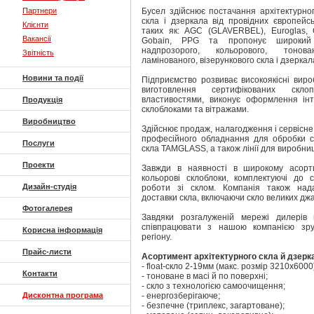
Партнери
Бусел здійснює постачання архітектурног
скла і дзеркала від провідних європейсь
Клієнти
таких як: AGC (GLAVERBEL), Euroglas, Gu
Вакансії
Gobain, PPG та пропонує широкий а
надпрозорого, кольорового, тонован
Звітність
ламінованого, візерункового скла і дзеркал
Новини та події
Підприємство розвиває високоякісні виро
виготовлення сертифікованих скло
властивостями, виконує оформлення інте
Продукція
склоблоками та вітражами.
Виробництво
Здійснює продаж, налагодження і сервісне
професійного обладнання для обробки с
Послуги
скла TAMGLASS, а також лінії для виробниц
Проекти
Завжди в наявності в широкому асорти
кольорові склоблоки, комплектуючі до с
Дизайн-студія
роботи зі склом. Компанія також нада
доставки скла, включаючи скло великих джа
Фотогалерея
Завдяки розгалуженій мережі дилерів п
співпрацювати з нашою компанією зруч
Корисна інформація
регіону.
Прайс-листи
Асортимент архітектурного скла й дзерк
- float-скло 2-19мм (макс. розмір 3210х6000
Контакти
- тоноване в масі й по поверхні;
- скло з технологією самоочищення;
Дисконтна програма
- енергозберігаюче;
- безпечне (триплекс, загартоване);