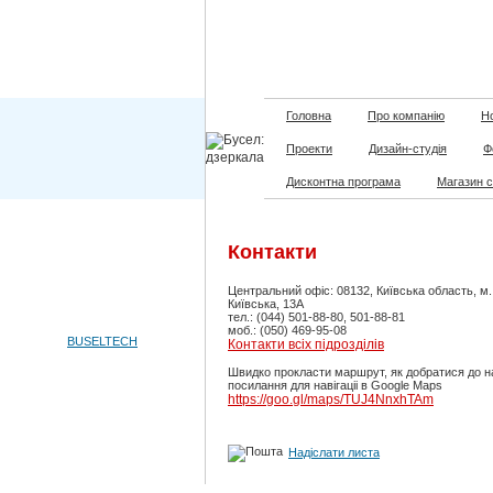
Головна
Про компанію
Но
Проекти
Дизайн-студія
Ф
Дисконтна програма
Магазин 
Контакти
Центральний офіс: 08132, Київська область, м
Київська, 13А
тел.: (044) 501-88-80, 501-88-81
моб.: (050) 469-95-08
BUSELTECH
Контакти всіх підрозділів
Швидко прокласти маршрут, як добратися до н
посилання для навігаціі в Google Maps
https://goo.gl/maps/TUJ4NnxhTAm
Надіслати листа