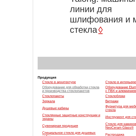
линии для
шлифования и 
стекла
◊
Продукция
Стекло в архитектуре
Стекло в интерьере
Оборудование для обработки стекла
Оборудование Elum
и производства стеклопакетов
с ПВХ и алюминие
Стеклопакеты
Стеклоблоки
Зеркала
Витражи
Фурнитура для мебе
Душевые кабины
стекла
Стеклянные защитные конструкции и
Инструмент для ст
экраны
Стекло для каминов
Сувенирная продукция
NeoCeram Glass®
Специальное стекло для душевых
Распродажа