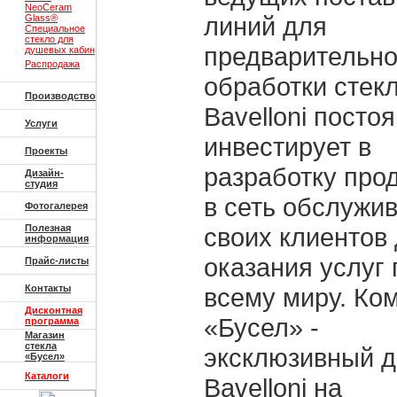
NeoCeram
линий для
Glass®
Специальное
стекло для
предварительн
душевых кабин
Распродажа
обработки стекл
Производство
Bavelloni посто
Услуги
инвестирует в
Проекты
разработку прод
Дизайн-
студия
в сеть обслужи
Фотогалерея
Полезная
своих клиентов
информация
оказания услуг 
Прайс-листы
Контакты
всему миру. Ко
Дисконтная
«Бусел» -
программа
Магазин
стекла
эксклюзивный 
«Бусел»
Каталоги
Bavelloni на