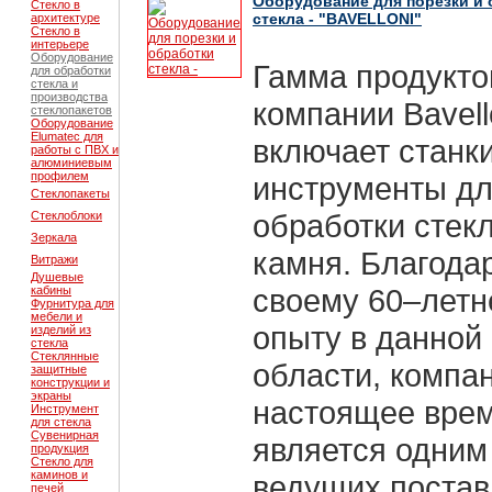
Оборудование для порезки и 
Стекло в
стекла - "BAVELLONI"
архитектуре
Стекло в
интерьере
Оборудование
Гамма продукто
для обработки
стекла и
производства
компании Bavell
стеклопакетов
Оборудование
Elumatec для
включает станки
работы с ПВХ и
алюминиевым
профилем
инструменты д
Стеклопакеты
обработки стекл
Стеклоблоки
Зеркала
камня. Благода
Витражи
Душевые
своему 60–лет
кабины
Фурнитура для
мебели и
опыту в данной
изделий из
стекла
Стеклянные
области, компа
защитные
конструкции и
экраны
настоящее вре
Инструмент
для стекла
Сувенирная
является одним
продукция
Стекло для
каминов и
ведущих поста
печей