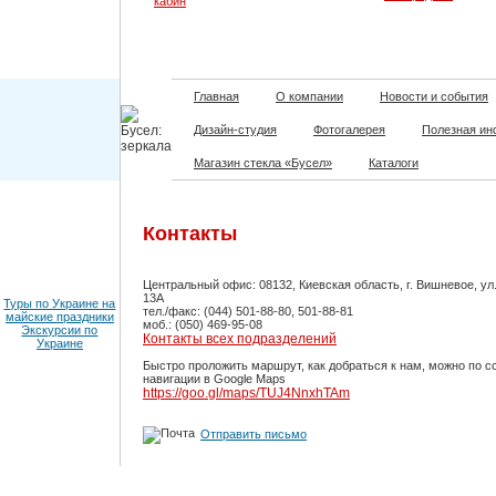
кабин
Главная
О компании
Новости и события
Дизайн-студия
Фотогалерея
Полезная и
Магазин стекла «Бусел»
Каталоги
Контакты
Центральный офис: 08132, Киевская область, г. Вишневое, ул.
13А
Туры по Украине на
тел./факс: (044) 501-88-80, 501-88-81
майские праздники
моб.: (050) 469-95-08
Экскурсии по
Контакты всех подразделений
Украине
Быстро проложить маршрут, как добраться к нам, можно по с
навигации в Google Maps
https://goo.gl/maps/TUJ4NnxhTAm
Отправить письмо