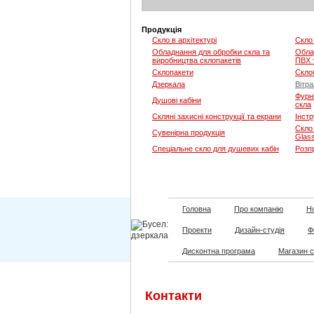
Продукція
Скло в архітектурі
Скло 
Обладнання для обробки скла та
Обла
виробництва склопакетів
ПВХ 
Склопакети
Скло
Дзеркала
Вітра
Фурні
Душові кабіни
скла
Скляні захисні конструкції та екрани
Інстр
Скло
Сувенірна продукція
Glas
Спеціальне скло для душевих кабін
Розп
Головна
Про компанію
Но
Проекти
Дизайн-студія
Ф
Дисконтна програма
Магазин 
Контакти