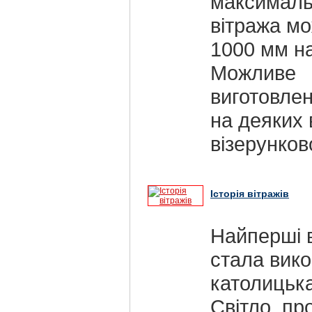
максималь
вітража мо
1000 мм н
Можливе
виготовлен
на деяких
візерунков
Історія вітражів
Найперші в
стала вик
католицька
Світло, пр