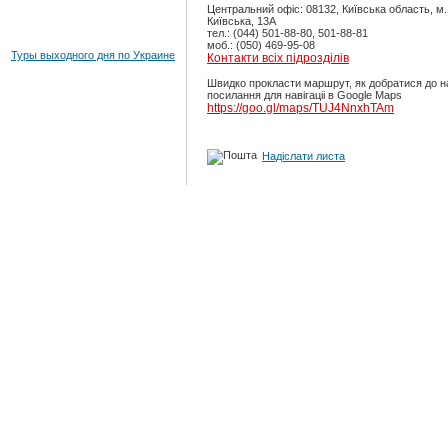
Центральний офіс: 08132, Київська область, м
Київська, 13А
тел.: (044) 501-88-80, 501-88-81
моб.: (050) 469-95-08
Туры выходного дня по Украине
Контакти всіх підрозділів
Швидко прокласти маршрут, як добратися до н
посилання для навігаціі в Google Maps
https://goo.gl/maps/TUJ4NnxhTAm
Надіслати листа