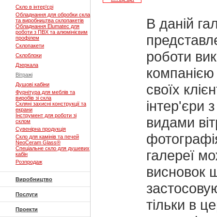
Скло в інтер'єрі
Обладнання для обробки скла
В даній га
та виробництва склопакетів
Обладнання Elumatec для
роботи з ПВХ та алюмінієвим
представле
профілем
Склопакети
роботи вик
Склоблоки
Дзеркала
компанією
Вітражі
Душові кабіни
своїх клієн
Фурнітура для меблів та
виробів зі скла
інтер'єри з
Скляні захисні конструкції та
екрани
Інструмент для роботи зі
видами віт
склом
Сувенірна продукція
фотографі
Скло для камінів та печей
NeoCeram Glass®
Спеціальне скло для душевих
галереї м
кабін
Розпродаж
висновок щ
Виробництво
застосову
Послуги
тільки в ц
Проекти