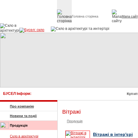
Головна сторінка
Мапа сай
Скло в архітект
БУСЕЛ Інформ:
Купити 
Про компанію
Вітражі
Новини та події
Продукція
Продукція
Вітражі в інтер'єрі
Скло в архітектурі