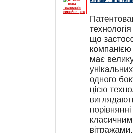
Вітражи - нова техн
Патентова
технологі
що застос
компанією 
має велику
унікальних
одного бок
цією техно
виглядають
порівнянні 
класичним
вітражами,