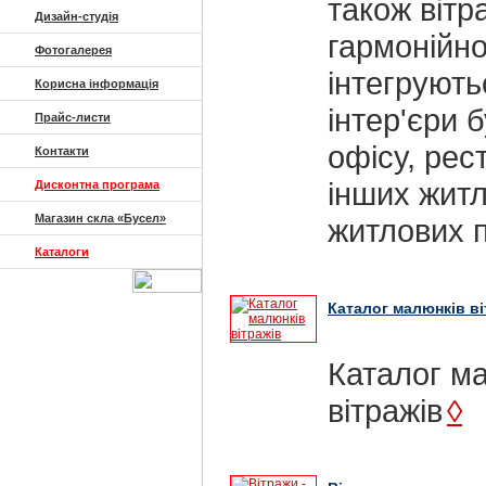
також вітр
Дизайн-студія
гармонійн
Фотогалерея
інтегрують
Корисна інформація
інтер'єри 
Прайс-листи
офісу, рес
Контакти
інших житл
Дисконтна програма
Магазин скла «Бусел»
житлових 
Каталоги
Каталог малюнків ві
Каталог м
вітражів
◊