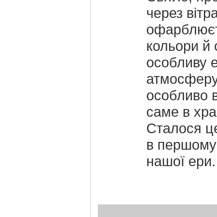
через вітр
офарблюєт
кольори й
особливу 
атмосферу
особливо 
саме в хра
Сталося ц
в першому 
нашої ери.