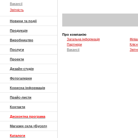
Вакансії
Звітність
Новини та події
Продукція
Про компанію
Загальна інформація
Філіа
Виробництво
Партнери
Клієн
Послуги
Вакансії
Звітн
Проекти
Дизайн-студія
Фотогалерея
Корисна інформація
Прайс-листи
Контакти
Дисконтна програма
Магазин скла «Бусел»
Каталоги