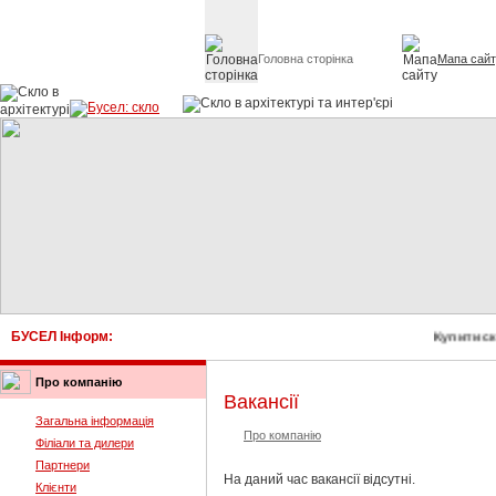
Головна сторінка
Мапа сай
Скло в архітект
БУСЕЛ Інформ:
Купити с
Про компанію
Вакансії
Загальна інформація
Про компанію
Філіали та дилери
Партнери
На даний час вакансії відсутні.
Клієнти