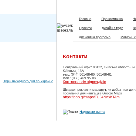
Головна
Про компанію
Но
Проекти
Дизайн-студія
Ф
Дисконтна програма
Магазин 
Контакти
Центральний офіс: 08132, Київська область, м
Київська, 13А
тел.: (044) 501-88-80, 501-88-81
моб.: (050) 469-95-08
Туры выходного дня по Украине
Контакти всіх підрозділів
Швидко прокласти маршрут, як добратися до н
посилання для навігаціі в Google Maps
https://goo.gl/maps/TUJ4NnxhTAm
Надіслати листа