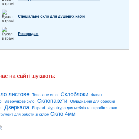
Спеціальне скло для душевих кабін
Розпродаж
нас на сайті шукають:
ло листове
Склоблоки
Тоноване скло
Флоат
Склопакети
о
Візерункове скло
Обладнання для обробки
Дзеркала
а
Вітражі
Фурнітура для меблів та виробів зі скла
Скло 4мм
трумент для роботи зі склом