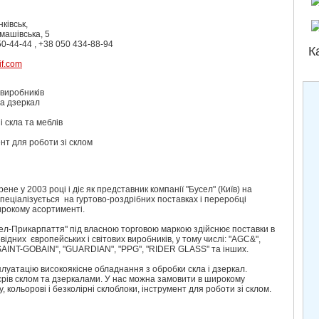
ківськ,
машівська, 5
 50-44-44 , +38 050 434-88-94
К
if.com
 виробників
та дзеркал
і скла та меблів
нт для роботи зі склом
не у 2003 році і діє як представник компанії "Бусел" (Київ) на
спеціалізується на гуртово-роздрібних поставках і переробці
ирокому асортименті.
ел-Прикарпаття" під власною торговою маркою здійснює поставки в
овідних європейських і світових виробників, у тому числі: "AGC&",
AINT-GOBAIN", "GUARDIAN", "PPG", "RIDER GLASS" та інших.
плуатацію високоякісне обладнання з обробки скла і дзеркал.
рів склом та дзеркалами. У нас можна замовити в широкому
 кольорові і безколірні склоблоки, інструмент для роботи зі склом.