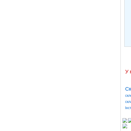
У 
Ск
скл
скл
Інс