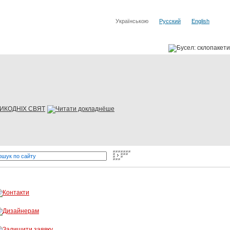
Українською
Русский
English
ЛИКОДНІХ СВЯТ
д світових виробників
Бусел - різка скла, обробка скла, вітра