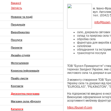
Вакансії
Звітність
м. Івано-Фран
вул. Автолив
тел.: (0342)
Новини та події
info@busel-
Продукція
скло, дзеркала світових
Виробництво
склад та прирізка скла 
обробка скла
Послуги
фурнітура для виробів з
склоблоки
Проекти
обладнання та інструме
транспортні послуги
Дизайн-студія
Фотогалерея
ТОВ "Бусел-Прикарпаття" створе
теренах Західної України, яке 
Корисна інформація
листового скла та дзеркал в ш
Прайс-листи
З моменту створення ТОВ "Бус
Україну скла та дзеркал від пр
Контакти
"EUROGLAS", "PILKINGTON", "S
На підприємстві введено в екс
Дисконтна програма
Виконуємо оформлення інтер'є
асортименті меблеву фурнітуру,
Магазин скла «Бусел»
https://busel-if.com
Каталоги