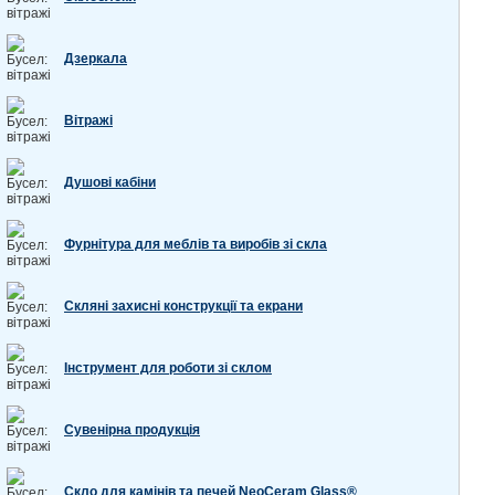
Дзеркала
Вітражі
Душові кабіни
Фурнітура для меблів та виробів зі скла
Скляні захисні конструкції та екрани
Інструмент для роботи зі склом
Сувенірна продукція
Скло для камінів та печей NeoCeram Glass®