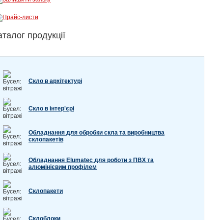
аталог продукції
Скло в архітектурі
Скло в інтер'єрі
Обладнання для обробки скла та виробництва
склопакетів
Обладнання Elumatec для роботи з ПВХ та
алюмінієвим профілем
Склопакети
Склоблоки