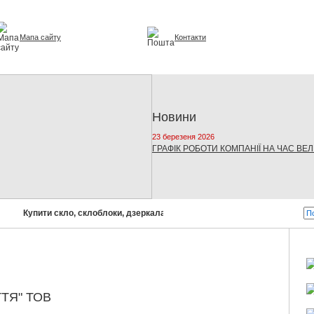
Мапа сайту
Контакти
урі та інтер'єрі
Новини
23 березеня 2026
ГРАФІК РОБОТИ КОМПАНІЇ НА ЧАС ВЕ
Купити скло, склоблоки, дзеркала, склопакети!
Бусел - скло ві
ТЯ" ТОВ