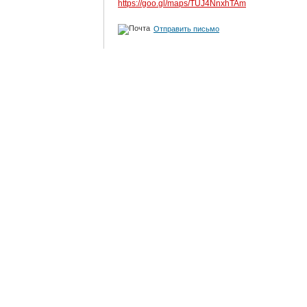
https://goo.gl/maps/TUJ4NnxhTAm
Отправить письмо