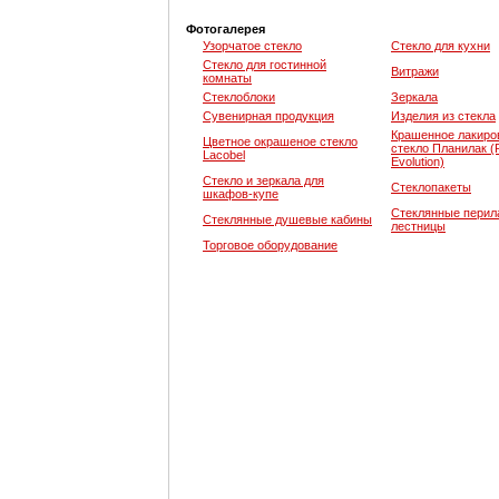
Фотогалерея
Узорчатое стекло
Стекло для кухни
Стекло для гостинной
Витражи
комнаты
Стеклоблоки
Зеркала
Сувенирная продукция
Изделия из стекла
Крашенное лакиро
Цветное окрашеное стекло
стекло Планилак (P
Lacobel
Evolution)
Стекло и зеркала для
Стеклопакеты
шкафов-купе
Стеклянные перил
Стеклянные душевые кабины
лестницы
Торговое оборудование