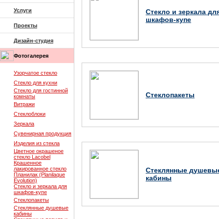
Услуги
Стекло и зеркала дл
шкафов-купе
Проекты
Дизайн-студия
Фотогалерея
Узорчатое стекло
Стекло для кухни
Стекло для гостинной
Стеклопакеты
комнаты
Витражи
Стеклоблоки
Зеркала
Сувенирная продукция
Изделия из стекла
Цветное окрашеное
стекло Lacobel
Крашенное
лакированное стекло
Стеклянные душевы
Планилак (Planilaque
кабины
Evolution)
Стекло и зеркала для
шкафов-купе
Стеклопакеты
Стеклянные душевые
кабины