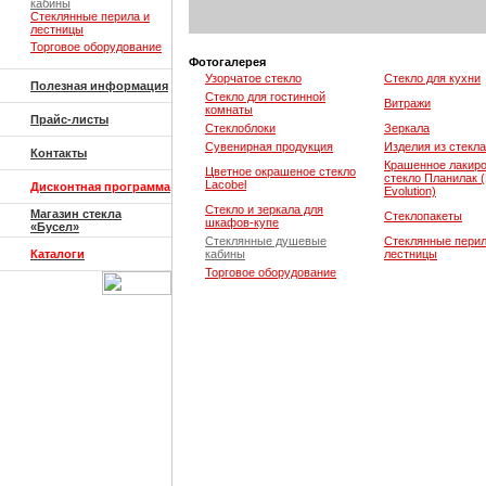
кабины
Стеклянные перила и
лестницы
Торговое оборудование
Фотогалерея
Узорчатое стекло
Стекло для кухни
Полезная информация
Стекло для гостинной
Витражи
комнаты
Прайс-листы
Стеклоблоки
Зеркала
Сувенирная продукция
Изделия из стекла
Контакты
Крашенное лакир
Цветное окрашеное стекло
стекло Планилак (
Lacobel
Дисконтная программа
Evolution)
Стекло и зеркала для
Магазин стекла
Стеклопакеты
шкафов-купе
«Бусел»
Стеклянные душевые
Стеклянные перил
Каталоги
кабины
лестницы
Торговое оборудование