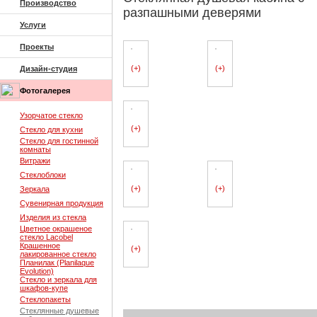
Производство
разпашными деверями
Услуги
Проекты
(+)
(+)
Дизайн-студия
Фотогалерея
Узорчатое стекло
(+)
Стекло для кухни
Стекло для гостинной
комнаты
Витражи
Стеклоблоки
(+)
(+)
Зеркала
Сувенирная продукция
Изделия из стекла
Цветное окрашеное
стекло Lacobel
Крашенное
(+)
лакированное стекло
Планилак (Planilaque
Evolution)
Стекло и зеркала для
шкафов-купе
Стеклопакеты
Стеклянные душевые