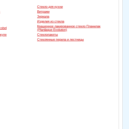
Стекло для кухни
ы
Витражи
Зеркала
Изделия из стекла
Крашенное лакированное стекло Планилак
cobel
(Planilaque Evolution)
-купе
Стеклопакеты
Стеклянные перила и лестницы