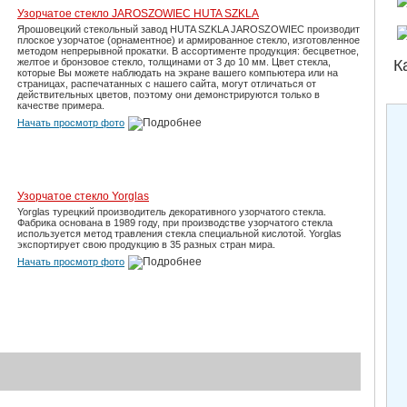
Узорчатое стекло JAROSZOWIEC HUTA SZKLA
Ярошовецкий стекольный завод HUTA SZKLA JAROSZOWIEC производит
плоское узорчатое (орнаментное) и армированное стекло, изготовленное
методом непрерывной прокатки. В ассортименте продукция: бесцветное,
К
желтое и бронзовое стекло, толщинами от 3 до 10 мм. Цвет стекла,
которые Вы можете наблюдать на экране вашего компьютера или на
страницах, распечатанных с нашего сайта, могут отличаться от
действительных цветов, поэтому они демонстрируются только в
качестве примера.
Начать просмотр фото
Узорчатое стекло Yorglas
Yorglas турецкий производитель декоративного узорчатого стекла.
Фабрика основана в 1989 году, при производстве узорчатого стекла
используется метод травления стекла специальной кислотой. Yorglas
экспортирует свою продукцию в 35 разных стран мира.
Начать просмотр фото