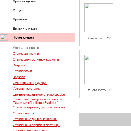
Производство
Услуги
Проекты
Дизайн-студия
Фотогалерея
Всього фото: 22
Узорчатое стекло
Стекло для кухни
Стекло для гостинной комнаты
Витражи
Стеклоблоки
Зеркала
Сувенирная продукция
Изделия из стекла
Всього фото: 11
Цветное окрашеное стекло Lacobel
Крашенное лакированное стекло
Планилак (Planilaque Evolution)
Стекло и зеркала для шкафов-купе
Стеклопакеты
Стеклянные душевые кабины
Стеклянные перила и лестницы
Торговое оборудование