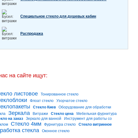
Специальное стекло для душевых кабин
Распродажа
нас на сайте ищут:
екло листовое
Тонированное стекло
еклоблоки
Флоат стекло
Узорчатое стекло
еклопакеты
Стекло Киев
Оборудование для обработки
Зеркала
кла
Витражи
Стекло цена
Мебельная фурнитура
кло на заказ
Зеркало для ванной
Инструмент для работы со
Стекло 4мм
клом
Фурнитура стекло
Стекло витринное
работка стекла
Оконное стекло