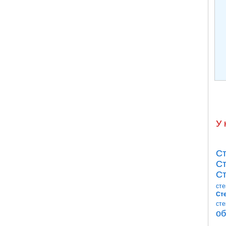
У 
Ст
Ст
Ст
сте
Сте
сте
об