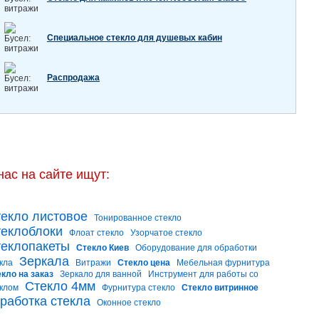
Специальное стекло для душевых кабин
Распродажа
нас на сайте ищут:
екло листовое
Тонированное стекло
еклоблоки
Флоат стекло
Узорчатое стекло
еклопакеты
Стекло Киев
Оборудование для обработки
Зеркала
кла
Витражи
Стекло цена
Мебельная фурнитура
кло на заказ
Зеркало для ванной
Инструмент для работы со
Стекло 4мм
клом
Фурнитура стекло
Стекло витринное
работка стекла
Оконное стекло