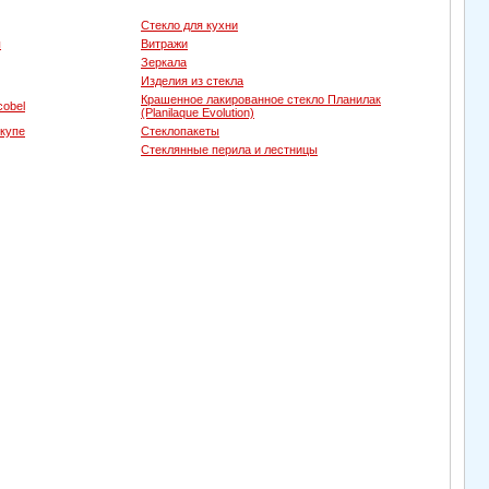
Стекло для кухни
ы
Витражи
Зеркала
Изделия из стекла
Крашенное лакированное стекло Планилак
cobel
(Planilaque Evolution)
-купе
Стеклопакеты
Стеклянные перила и лестницы