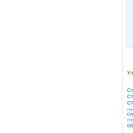
У 
Ст
Ст
Ст
сте
Сте
сте
об