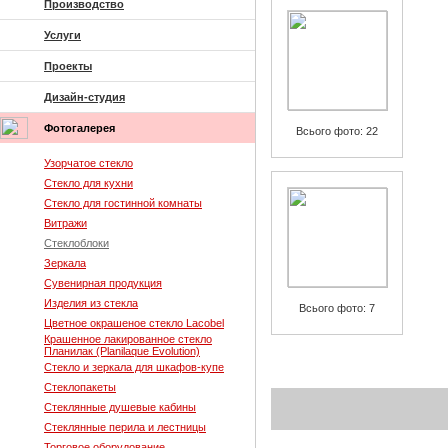
Производство
Услуги
Проекты
Дизайн-студия
Фотогалерея
Всього фото: 22
Узорчатое стекло
Стекло для кухни
Стекло для гостинной комнаты
Витражи
Стеклоблоки
Зеркала
Сувенирная продукция
Изделия из стекла
Всього фото: 7
Цветное окрашеное стекло Lacobel
Крашенное лакированное стекло
Планилак (Planilaque Evolution)
Стекло и зеркала для шкафов-купе
Стеклопакеты
Стеклянные душевые кабины
Стеклянные перила и лестницы
Торговое оборудование