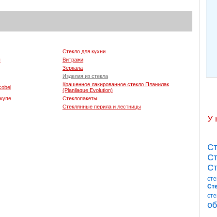
Стекло для кухни
ы
Витражи
Зеркала
Изделия из стекла
Крашенное лакированное стекло Планилак
cobel
(Planilaque Evolution)
-купе
Стеклопакеты
Стеклянные перила и лестницы
У 
Ст
Ст
Ст
сте
Сте
сте
об