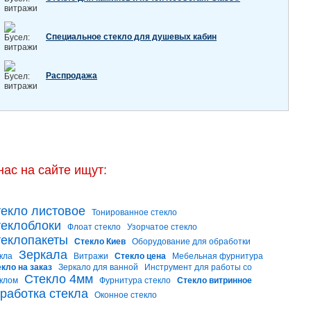
Специальное стекло для душевых кабин
Распродажа
нас на сайте ищут:
екло листовое
Тонированное стекло
еклоблоки
Флоат стекло
Узорчатое стекло
еклопакеты
Стекло Киев
Оборудование для обработки
Зеркала
кла
Витражи
Стекло цена
Мебельная фурнитура
кло на заказ
Зеркало для ванной
Инструмент для работы со
Стекло 4мм
клом
Фурнитура стекло
Стекло витринное
работка стекла
Оконное стекло