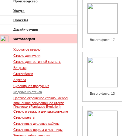
Производство
Услуги
Проекты
Дизайн-студия
Фотогалерея
Всього фото: 17
Узорчатое стекло
Стекло для кухни
Стекло для гостинной комнаты
Витражи
Стеклоблоки
Зеркала
Сувенирная продукция
Изделия из стекла
Всього фото: 13
Цветное окрашеное стекло Lacobel
Крашенное лакированное стекло
Планилак (Planilaque Evolution)
Стекло и зеркала для шкафов-купе
Стеклопакеты
Стеклянные душевые кабины
Стеклянные перила и лестницы
Торговое оборудование