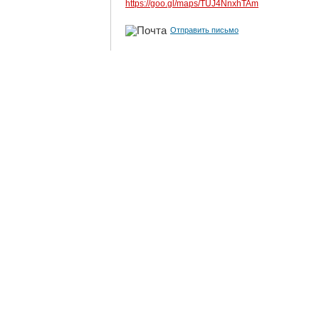
https://goo.gl/maps/TUJ4NnxhTAm
Отправить письмо