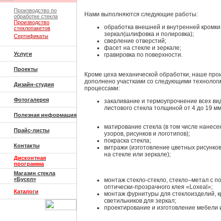
Производство по
Нами выполняются следующие работы:
обработке стекла
Производство
обработка внешней и внутренней кромки
стеклопакетов
зеркал(шлифовка и полировка);
Сертификаты
сверление отверстий;
фасет на стекле и зеркале;
Услуги
гравировка по поверхности.
Проекты
Кроме цеха механической обработки, наше про
дополнено участками со следующими технолог
Дизайн-студия
процессами:
Фотогалерея
закаливание и термоупрочнение всех ви
листового стекла толщиной от 4 до 19 мм
Полезная информация
матирование стекла (в том числе нанесе
Прайс-листы
узоров, рисунков и логотипов);
покраска стекла;
Контакты
витражи (изготовление цветных рисунков
на стекле или зеркале);
Дисконтная
программа
Магазин стекла
«Бусел»
монтаж стекло-стекло, стекло–метал с 
оптически-прозрачного клея «Loxeal»;
Каталоги
монтаж фурнитуры для стеклоизделий, 
светильников для зеркал;
проектирование и изготовление мебели и