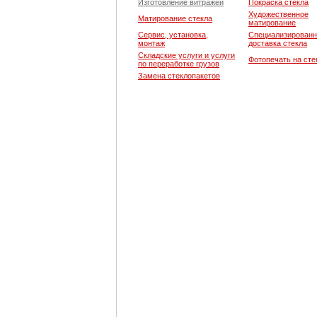
Изготовление витражей
Покраска стекла
Художественное
Матирование стекла
матирование
Сервис, установка,
Специализированн
монтаж
доставка стекла
Складские услуги и услуги
Фотопечать на сте
по переработке грузов
Замена стеклопакетов