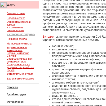
специалистов, работающих по технологии Cad
одна из известных техник изготовления витра
Услуги
дает подобного сочетания цен, сроков, качест
возможностей применения. Все это открывает
Закалка стекла
витражом широкие перспективы: теперь он ст
из сугубо элитарного и штучного предмета ро
Порезка стекла
доступным интерьерным решением. Это не о
Обработка стекла и
профанации искусства витража: как серийные
зеркал
для окон и дверей, так и индивидуальные про
Изготовление
выполняются на высочайшем художественном
стеклопакетов
Изготовление витражей
Витражи
, выполненные по технологии Cad Ra
Покраска стекла
украшать самые разнообразные объекты:
Матирование стекла
оконные стекла;
Художественное
витринные стекла;
матирование
конструкции с применением больших с
Сервис, установка,
монтаж
поверхностей: зимние сады, павильоны
Специализированная
стеклянные потолочные плафоны;
доставка стекла
рекламные и информационные вывески
Складские услуги и
таблички;
услуги по переработке
трансформируемые внутриофисные
грузов
перегородки;
Фотопечать на стекле
дверные полотна (в том числе и из цел
Замена стеклопакетов
каленого стекла);
элементы мебели (стекла, панели);
изделия из декорированного стекла: по
Проекты
журнальные столики, подставки для цве
аквариумы и т.д.;
Дизайн-студия
изделия из зеркал;
стекла для изготовления стеклопакета 
Фотогалерея
готовый стеклопакет;
поликарбонатные и другие пластики;