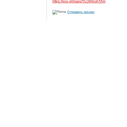
https://goo.gl/maps/TUJ4NnxhTAm
Отправить письмо