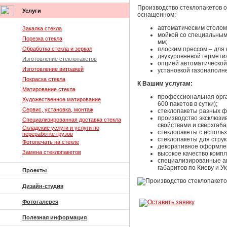
Производство стеклопакетов 
Услуги
оснащенном:
автоматическим столом
Закалка стекла
мойкой со специальным
Порезка стекла
мм;
Обработка стекла и зеркал
плоским прессом – для 
двухуровневой гермети
Изготовление стеклопакетов
опцией автоматической
Изготовление витражей
установкой газонаполнен
Покраска стекла
К Вашим услугам:
Матирование стекла
профессиональная орга
Художественное матирование
600 пакетов в сутки);
Сервис, установка, монтаж
стеклопакеты разных ф
производство эксклюзи
Специализированная доставка стекла
свойствами и сверхгаб
Складские услуги и услуги по
стеклопакеты с исполь
переработке грузов
стеклопакеты для стру
Фотопечать на стекле
декоративное оформлен
Замена стеклопакетов
высокое качество комп
специализированные ав
габаритов по Киеву и У
Проекты
Дизайн-студия
Фотогалерея
Полезная информация