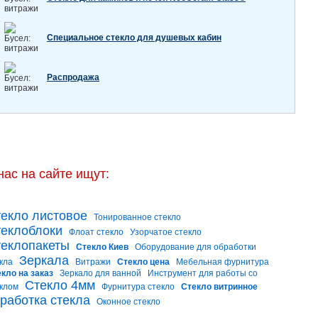
Специальное стекло для душевых кабин
Распродажа
нас на сайте ищут:
екло листовое
Тонированное стекло
еклоблоки
Флоат стекло
Узорчатое стекло
еклопакеты
Стекло Киев
Оборудование для обработки
Зеркала
кла
Витражи
Стекло цена
Мебельная фурнитура
кло на заказ
Зеркало для ванной
Инструмент для работы со
Стекло 4мм
клом
Фурнитура стекло
Стекло витринное
работка стекла
Оконное стекло