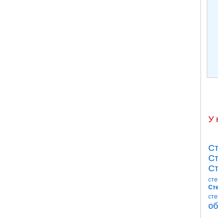
У 
Ст
Ст
Ст
сте
Сте
сте
об