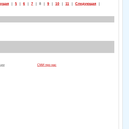
ущая
|
5
|
6
|
7
| 8 |
9
|
10
|
11
|
Следующая
|
ции
СМИ про нас