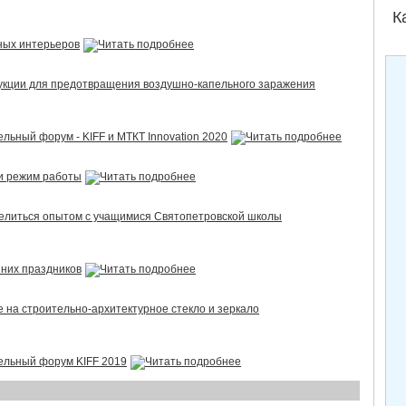
К
ных интерьеров
укции для предотвращения воздушно-капельного заражения
ьный форум - KIFF и МТКТ Innovation 2020
и режим работы
елиться опытом с учащимися Святопетровской школы
нних праздников
 на строительно-архитектурное стекло и зеркало
ельный форум KIFF 2019