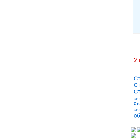
У 
Ст
Ст
Ст
сте
Сте
сте
об