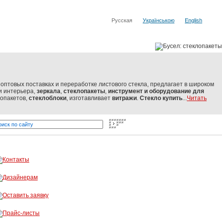
Русская
Українською
English
оптовых поставках и переработке листового стекла, предлагает в широком
и интерьера,
зеркала
,
стеклопакеты
,
инструмент и оборудование
для
лопакетов,
стеклоблоки
, изготавливает
витражи
.
Стекло купить
...
Читать
текло от мировых производителей
Бусел - резка стекла, обработ