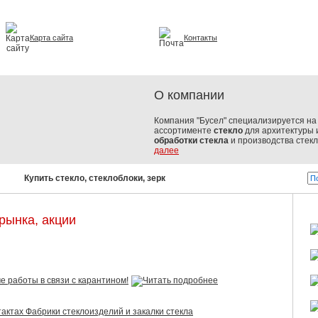
Карта сайта
Контакты
и интерьере
О компании
Компания "Бусел" специализируется на 
ассортименте
стекло
для архитектуры 
обработки стекла
и производства стек
далее
Купить стекло, стеклоблоки, зеркала, стеклопакеты!
Бусел - с
рынка, акции
 работы в связи с карантином!
актах Фабрики стеклоизделий и закалки стекла