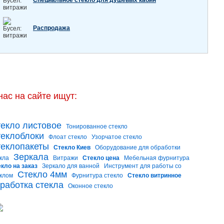
Специальное стекло для душевых кабин
Распродажа
нас на сайте ищут:
екло листовое
Тонированное стекло
еклоблоки
Флоат стекло
Узорчатое стекло
еклопакеты
Стекло Киев
Оборудование для обработки
Зеркала
кла
Витражи
Стекло цена
Мебельная фурнитура
кло на заказ
Зеркало для ванной
Инструмент для работы со
Стекло 4мм
клом
Фурнитура стекло
Стекло витринное
работка стекла
Оконное стекло