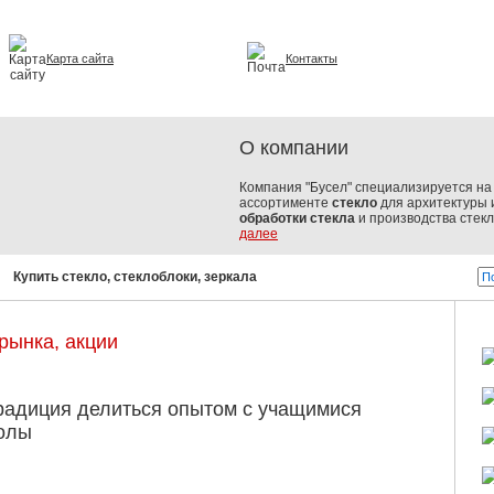
Карта сайта
Контакты
и интерьере
О компании
Компания "Бусел" специализируется на 
ассортименте
стекло
для архитектуры 
обработки стекла
и производства стек
далее
Купить стекло, стеклоблоки, зеркала, стеклопакеты!
Бусел - стек
рынка, акции
радиция делиться опытом с учащимися
олы