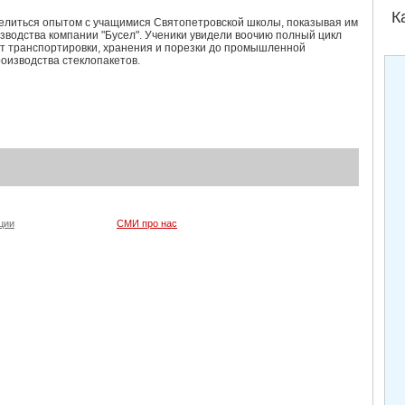
К
елиться опытом с учащимися Святопетровской школы, показывая им
зводства компании "Бусел". Ученики увидели воочию полный цикл
от транспортировки, хранения и порезки до промышленной
роизводства стеклопакетов
.
ции
СМИ про нас