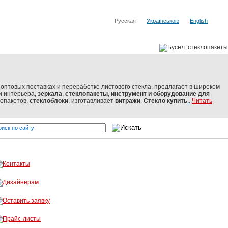
Русская
Українською
English
оптовых поставках и переработке листового стекла, предлагает в широком
и интерьера,
зеркала
,
стеклопакеты
,
инструмент и оборудование
для
лопакетов,
стеклоблоки
, изготавливает
витражи
.
Стекло купить
...
Читать
ло от мировых производителей
Бусел - резка стекла, обработка