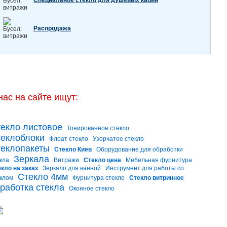
Специальное стекло для душевых кабин
Распродажа
нас на сайте ищут:
екло листовое
Тонированное стекло
еклоблоки
Флоат стекло
Узорчатое стекло
еклопакеты
Стекло Киев
Оборудование для обработки
Зеркала
кла
Витражи
Стекло цена
Мебельная фурнитура
кло на заказ
Зеркало для ванной
Инструмент для работы со
Стекло 4мм
клом
Фурнитура стекло
Стекло витринное
работка стекла
Оконное стекло