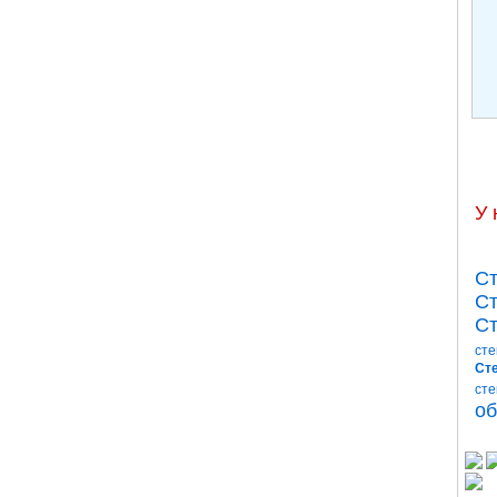
У 
Ст
Ст
Ст
сте
Сте
сте
об