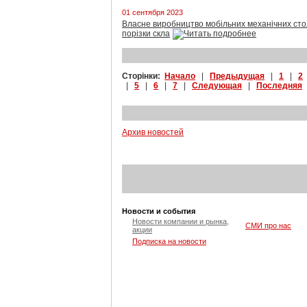
01 сентября 2023
Власне виробництво мобільних механічних сто
порізки скла
Сторінки:
Начало
|
Предыдущая
|
1
|
2
|
5
|
6
|
7
|
Следующая
|
Последняя
Архив новостей
Новости и события
Новости компании и рынка,
СМИ про нас
акции
Подписка на новости