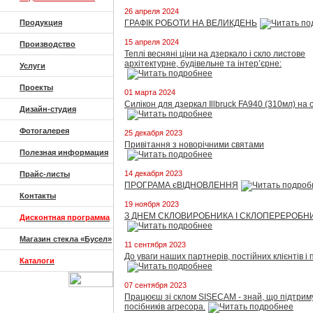
26 апреля 2024
Продукция
ГРАФІК РОБОТИ НА ВЕЛИКДЕНЬ
15 апреля 2024
Производство
Теплі весняні ціни на дзеркало і скло листове
архітектурне, будівельне та інтер’єрне:
Услуги
Проекты
01 марта 2024
Силікон для дзеркал Illbruck FA940 (310мл) на 
Дизайн-студия
Фотогалерея
25 декабря 2023
Привітання з новорічними святами
Полезная информация
14 декабря 2023
Прайс-листы
ПРОГРАМА єВІДНОВЛЕННЯ
Контакты
19 ноября 2023
З ДНЕМ СКЛОВИРОБНИКА І СКЛОПЕРЕРОБНИ
Дисконтная программа
Магазин стекла «Бусел»
11 сентября 2023
До уваги наших партнерів, постійних клієнтів і 
Каталоги
07 сентября 2023
Працюєш зі склом SISECAM - знай, що підтри
посібників агресора.