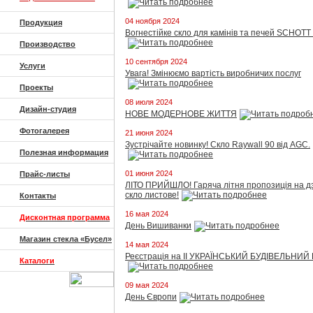
04 ноября 2024
Продукция
Вогнестійке скло для камінів та печей SCHOT
Производство
10 сентября 2024
Услуги
Увага! Змінюємо вартість виробничих послуг
Проекты
08 июля 2024
Дизайн-студия
НОВЕ МОДЕРНОВЕ ЖИТТЯ
Фотогалерея
21 июня 2024
Зустрічайте новинку! Скло Raywall 90 від AGC.
Полезная информация
01 июня 2024
Прайс-листы
ЛІТО ПРИЙШЛО! Гаряча літня пропозиція на дз
скло листове!
Контакты
16 мая 2024
Дисконтная программа
День Вишиванки
Магазин стекла «Бусел»
14 мая 2024
Реєстрація на ІІ УКРАЇНСЬКИЙ БУДІВЕЛЬНИ
Каталоги
09 мая 2024
День Європи