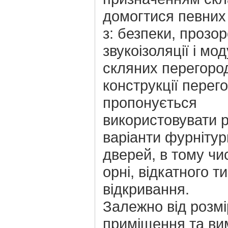
домогтися певних
з: безпеки, прозор
звукоізоляції і мо
скляних перегород
конструкції перег
пропонується
використовувати р
варіанти фурнітур
дверей, в тому чис
орні, відкатного т
відкривання.
Залежно від розмі
приміщення та ви