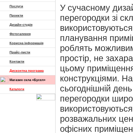
У сучасному диза
Послуги
перегородки зі ск
Проекти
Дизайн-студія
використовуються
Фотогалерея
планування примі
Корисна інформація
роблять можливим
Прайс-листи
простір, не заха
Контакти
цьому приміщенн
Дисконтна програма
конструкціями. На
Магазин скла «Бусел»
сьогоднішній день
Каталоги
перегородки широ
використовуються 
розважальних цен
офісних приміщен