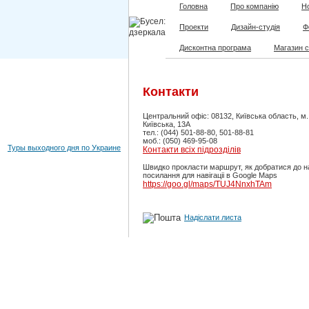
Головна
Про компанію
Но
Проекти
Дизайн-студія
Ф
Дисконтна програма
Магазин 
Контакти
Центральний офіс: 08132, Київська область, м
Київська, 13А
тел.: (044) 501-88-80, 501-88-81
моб.: (050) 469-95-08
Туры выходного дня по Украине
Контакти всіх підрозділів
Швидко прокласти маршрут, як добратися до н
посилання для навігаціі в Google Maps
https://goo.gl/maps/TUJ4NnxhTAm
Надіслати листа