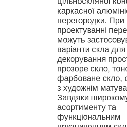
цільноскляної кон
каркасної алюміні
перегородки. При
проектуванні пер
можуть застосовув
варіанти скла для
декорування просто
прозоре скло, тон
фарбоване скло, с
з художнім матув
Завдяки широком
асортименту та
функціональним
призначенням скл