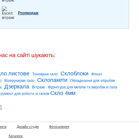
Розпродаж
нас на сайті шукають:
ло листове
Склоблоки
Тоноване скло
Флоат
Склопакети
о
Візерункове скло
Обладнання для обробки
Дзеркала
а
Вітражі
Фурнітура для меблів та виробів зі скла
Скло 4мм
трумент для роботи зі склом
екти
Дизайн-студія
Фотогалерея
Каталоги