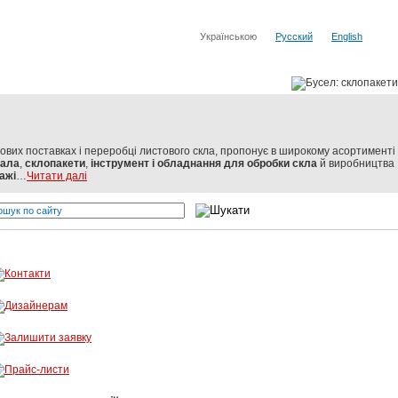
Українською
Русский
English
тових поставках і переробці листового скла, пропонує в широкому асортименті
кала
,
склопакети
,
інструмент і обладнання для обробки скла
й виробництва
ажі
…
Читати далі
тових виробників
Бусел - різка скла, обробка скла, вітражі! 