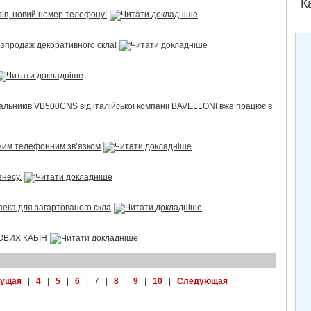
К
тів, новий номер телефону!
озпродаж декоративного скла!
льників VB500CNS від італійської компанії BAVELLONI вже працює в
рним телефонним зв’язком
знесу.
зпека для загартованого скла
ОВИХ КАБІН
ущая
|
4
|
5
|
6
| 7 |
8
|
9
|
10
|
Следующая
|