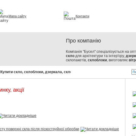
Мапа сайту
Контакти
урі та інтер'єрі
Про компанію
Компанія "Бусел" спеціалізується на оп
скло
для архітектури та інтер'єру,
дзер
склопакетів,
склоблоки
, виготовляє
вітр
упити скло, склоблоки, дзеркала, склопакети!
Бусел - скло від сві
нку, акції
сту поверхні скла після піскоструйної обробки