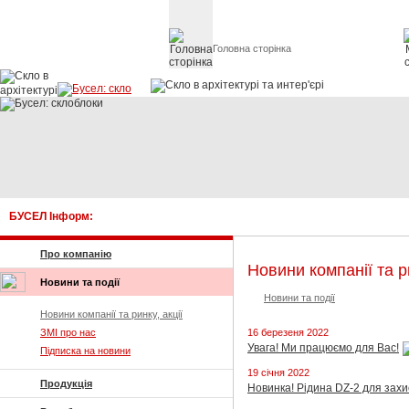
Головна сторінка
Скло в архітект
БУСЕЛ Інформ:
К
Про компанію
Новини компанії та ри
Новини та події
Новини та події
Новини компанії та ринку, акції
ЗМІ про нас
16 березеня 2022
Увага! Ми працюємо для Вас!
Підписка на новини
19 січня 2022
Продукція
Новинка! Рідина DZ-2 для захи