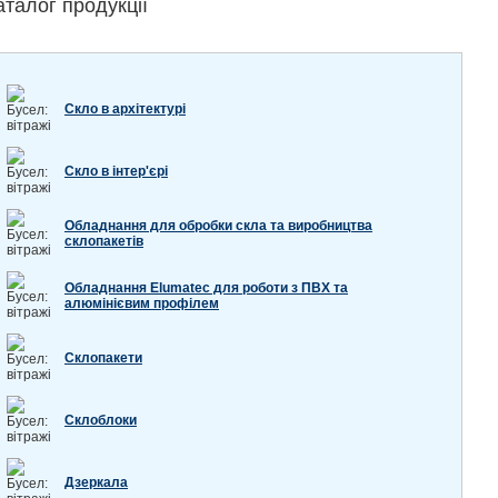
аталог продукції
Скло в архітектурі
Скло в інтер'єрі
Обладнання для обробки скла та виробництва
склопакетів
Обладнання Elumatec для роботи з ПВХ та
алюмінієвим профілем
Склопакети
Склоблоки
Дзеркала