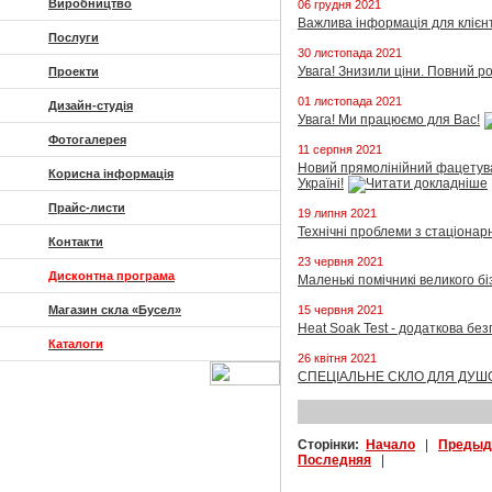
Виробництво
06 грудня 2021
Важлива інформація для клієн
Послуги
30 листопада 2021
Увага! Знизили ціни. Повний р
Проекти
01 листопада 2021
Дизайн-студія
Увага! Ми працюємо для Вас!
Фотогалерея
11 серпня 2021
Новий прямолінійний фацетува
Корисна інформація
Україні!
Прайс-листи
19 липня 2021
Технічні проблеми з стаціона
Контакти
23 червня 2021
Дисконтна програма
Маленькі помічникі великого бі
Магазин скла «Бусел»
15 червня 2021
Heat Soak Test - додаткова бе
Каталоги
26 квітня 2021
СПЕЦІАЛЬНЕ СКЛО ДЛЯ ДУШ
Сторінки:
Начало
|
Предыд
Последняя
|