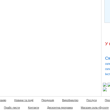
У 
Ск
скл
скл
Інс
панію
Новини та події
Продукція
Виробництво
Послуги
Про
Прайс-листи
Контакти
Дисконтна програма
Магазин скла «Бусел»