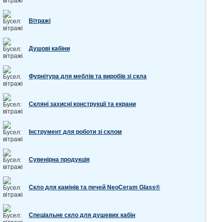
Вітражі
Душові кабіни
Фурнітура для меблів та виробів зі скла
Скляні захисні конструкції та екрани
Інструмент для роботи зі склом
Сувенірна продукція
Скло для камінів та печей NeoCeram Glass®
Спеціальне скло для душевих кабін