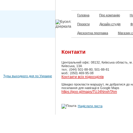
Головна
Про компанію
Но
Проекти
Дизайн-студія
Ф
Дисконтна програма
Магазин 
Контакти
Центральний офіс: 08132, Київська область, м
Київська, 13А
тел.: (044) 501-88-80, 501-88-81
моб.: (050) 469-95-08
Туры выходного дня по Украине
Контакти всіх підрозділів
Швидко прокласти маршрут, як добратися до н
посилання для навігаціі в Google Maps
https://goo.gl/maps/TUJ4NnxhTAm
Надіслати листа