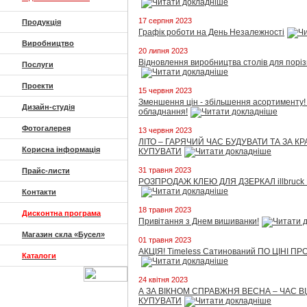
17 серпня 2023
Продукція
Графік роботи на День Незалежності
Виробництво
20 липня 2023
Відновлення виробництва столів для порізк
Послуги
Проекти
15 червня 2023
Зменшення цін - збільшення асортименту! 
Дизайн-студія
обладнання!
Фотогалерея
13 червня 2023
ЛІТО – ГАРЯЧИЙ ЧАС БУДУВАТИ ТА ЗА 
Корисна інформація
КУПУВАТИ
31 травня 2023
Прайс-листи
РОЗПРОДАЖ КЛЕЮ ДЛЯ ДЗЕРКАЛ illbruck 
Контакти
18 травня 2023
Дисконтна програма
Привітання з Днем вишиванки!
Магазин скла «Бусел»
01 травня 2023
АКЦІЯ! Timeless Сатинований ПО ЦІНІ П
Каталоги
24 квітня 2023
А ЗА ВІКНОМ СПРАВЖНЯ ВЕСНА – ЧАС В
КУПУВАТИ