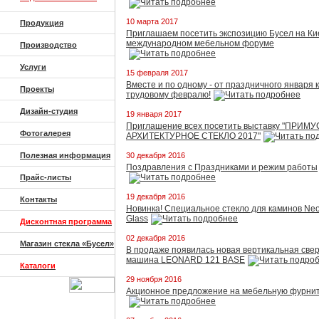
10 марта 2017
Продукция
Приглашаем посетить экспозицию Бусел на Ки
международном мебельном форуме
Производство
Услуги
15 февраля 2017
Вместе и по одному - от праздничного января к
Проекты
трудовому февралю!
Дизайн-студия
19 января 2017
Приглашение всех посетить выставку "ПРИМУ
Фотогалерея
АРХИТЕКТУРНОЕ СТЕКЛО 2017"
Полезная информация
30 декабря 2016
Поздравления с Праздниками и режим работы
Прайс-листы
19 декабря 2016
Контакты
Новинка! Специальное стекло для каминов N
Glass
Дисконтная программа
02 декабря 2016
Магазин стекла «Бусел»
В продаже появилась новая вертикальная све
машина LEONARD 121 BASE
Каталоги
29 ноября 2016
Акционное предложение на мебельную фурнит