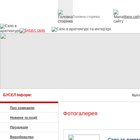
Головна сторінка
Мапа сай
Скло в архітект
БУСЕЛ Інформ:
Купи
Про компанію
Фотогалерея
Новини та події
Продукція
Виробництво
Скло та дзерк