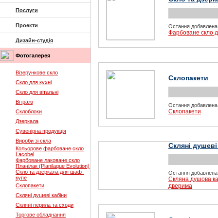
Послуги
Проекти
Остання добавлена
Фарбоване скло д
Дизайн-студія
Фотогалерея
Візерункове скло
Склопакети
Скло для кухні
Скло для вітальні
Вітражі
Остання добавлена
Склопакети
Склоблоки
Дзеркала
Сувенірна продукція
Вироби зі скла
Скляні душеві
Кольорове фарбоване скло
Lacobel
Фарбоване лаковане скло
Планілак (Planilaque Evolution)
Скло та дзеркала для шаф-
Остання добавлена
купе
Скляна душова к
Склопакети
дверима
Скляні душеві кабіни
Скляні перила та сходи
Торгове обладнання