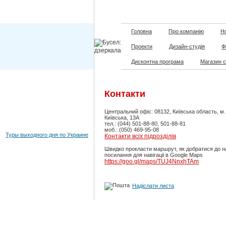
Головна
Про компанію
Но
Проекти
Дизайн-студія
Ф
Дисконтна програма
Магазин 
Контакти
Центральний офіс: 08132, Київська область, м
Київська, 13А
тел.: (044) 501-88-80, 501-88-81
моб.: (050) 469-95-08
Туры выходного дня по Украине
Контакти всіх підрозділів
Швидко прокласти маршрут, як добратися до н
посилання для навігаціі в Google Maps
https://goo.gl/maps/TUJ4NnxhTAm
Надіслати листа