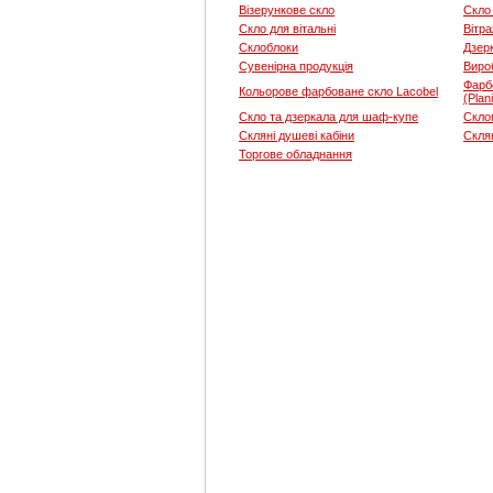
Візерункове скло
Скло 
Скло для вітальні
Вітра
Склоблоки
Дзер
Сувенірна продукція
Вироб
Фарб
Кольорове фарбоване скло Lacobel
(Plan
Скло та дзеркала для шаф-купе
Скло
Скляні душеві кабіни
Скля
Торгове обладнання