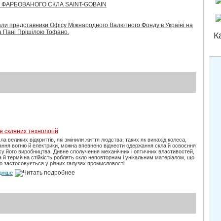
 ФАРБОВАНОГО СКЛА SAINT-GOBAIN
італи представники Офісу Міжнародного Валютного Фонду в Україні на
а Пані Прішілою Тофано.
К
ія скляних технологій
ла великих відкриттів, які змінили життя людства, таких як винахід колеса,
ання вогню й електрики, можна впевнено віднести одержання скла й освоєння
у його виробництва. Дивне сполучення механічних і оптичних властивостей,
а й термічна стійкість роблять скло неповторним і унікальним матеріалом, що
 застосовується у різних галузях промисловості.
дніше