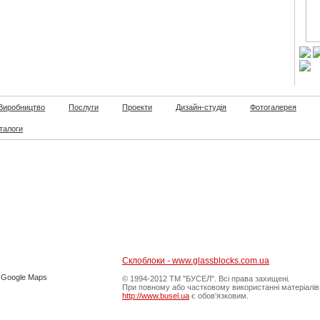
Виробництво
Послуги
Проекти
Дизайн-студія
Фотогалерея
талоги
Склоблоки - www.glassblocks.com.ua
в Google Maps
© 1994-2012 ТМ "БУСЕЛ". Всі права захищені.
При повному або частковому використанні матеріалів
http://www.busel.ua
є обов'язковим.