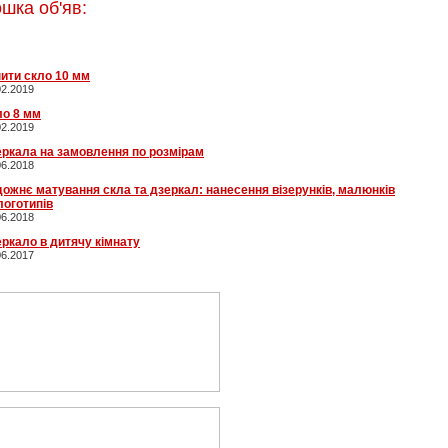
шка об'яв:
ити скло 10 мм
02.2019
ло 8 мм
02.2019
ркала на замовлення по розмірам
06.2018
ожнє матування скла та дзеркал: нанесення візерунків, малюнків
логотипів
06.2018
ркало в дитячу кімнату
06.2017