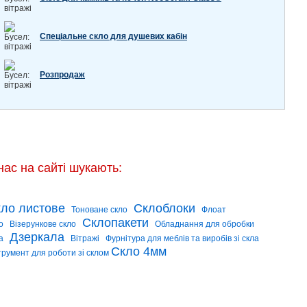
Спеціальне скло для душевих кабін
Розпродаж
нас на сайті шукають:
ло листове
Склоблоки
Тоноване скло
Флоат
Склопакети
о
Візерункове скло
Обладнання для обробки
Дзеркала
а
Вітражі
Фурнітура для меблів та виробів зі скла
Скло 4мм
трумент для роботи зі склом