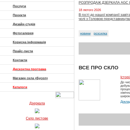
РОЗПРОДАЖ ДЗЕРКАЛА AGC І
Послуги
18 лютого 2026
В гості до нашої компанії зав
Проекти
чолі з Головою представництв
Дизайн-студія
Фотогалерея
новини
розсилка
Корисна інформація
Прайс-листи
Контакти
ВСЕ ПРО СКЛО
Дисконтна програма
Істор
Магазин скла «Бусел»
До чис
добув
Каталоги
процес
хімічн
широко
Докла
Дзеркала
Скло листове