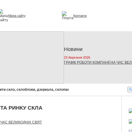
Мапа сайту
Контакти
урі та інтер'єрі
Новини
23 березеня 2026
ГРАФІК РОБОТИ КОМПАНІЇ НА ЧАС ВЕ
и скло, склоблоки, дзеркала, склопакети!
Бусел - скло від світових
 ТА РИНКУ СКЛА
А ЧАС ВЕЛИКОДНІХ СВЯТ