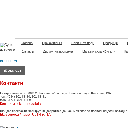
Головна
Про компанію
Новини та події
Продукція
Контакти
Дисконтна програма
Магазин скла «Бусел»
Ка
BUSELTECH
Контакти
Центральний офіс: 08132, Київська область, м. Вишневе, вул. Київська, 13А
тел.: (044) 501-88-80, 501-88-81
моб.: (050) 469-95-08
Контакти всіх підрозділів
Швидко прокласти маршрут, як добратися до нас, можливо за посилання для навігаціі 
https://goo.gl/maps/TUJ4NnxhTAm