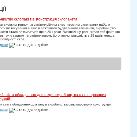
ЦІЇ
ництво склопакетів. Конструкція склопакета.
и високим тепло- і звукоізоляційним властивостям склопакети набули
го застосування в якості важливого будівельного елемента, виробництво
кетів стало розвиватися ще в 30-і роки. Вирішальну роль зіграв той факт, що
овітря є гарним теплоізолятором, його теплопровідність в 25 разів менша
ровідності скла.
дніше
ий стіл з обладнання для галузі виробництва світлопрозорих
рукцій.
й стіл з обладнання для галузі виробництва світлопрозорих конструкцій.
дніше