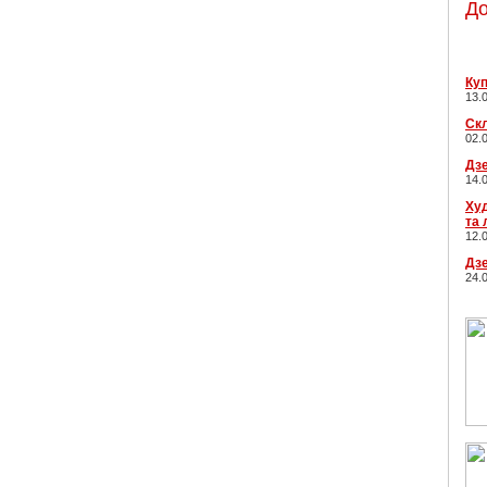
До
Куп
13.
Ск
02.
Дзе
14.
Худ
та 
12.
Дзе
24.