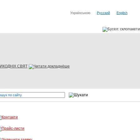
Українською
Русский
English
ЛИКОДНІХ СВЯТ
 виробників
Бусел - різка скла, обробка скла, вітражі! Опт