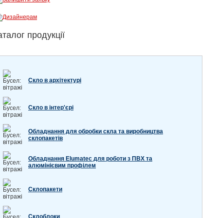
аталог продукції
Скло в архітектурі
Скло в інтер'єрі
Обладнання для обробки скла та виробництва
склопакетів
Обладнання Elumatec для роботи з ПВХ та
алюмінієвим профілем
Склопакети
Склоблоки