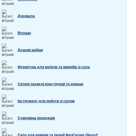
Дзеркала
Вітражі
Душові кабіни
Фурнітура для меблів та виробів зі скла
Скляні захисні конструкції та екрани
Інструмент для роботи зі склом
Сувенірна продукція
Скло для камінів та печей NeoCeram Glass®