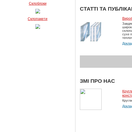
Склоблоки
СТАТТІ ТА ПУБЛІКА
Вироб
Склопакети
Завдяк
широко
склопа
сухе п
теплоп
Докла
ЗМІ ПРО НАС
Кругл
конст
Кругли
Докла