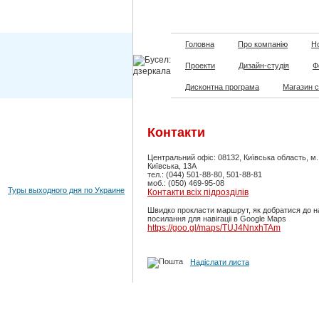
Головна
Про компанію
Но
Проекти
Дизайн-студія
Ф
Дисконтна програма
Магазин 
Контакти
Центральний офіс: 08132, Київська область, м
Київська, 13А
тел.: (044) 501-88-80, 501-88-81
моб.: (050) 469-95-08
Туры выходного дня по Украине
Контакти всіх підрозділів
Швидко прокласти маршрут, як добратися до н
посилання для навігаціі в Google Maps
https://goo.gl/maps/TUJ4NnxhTAm
Надіслати листа