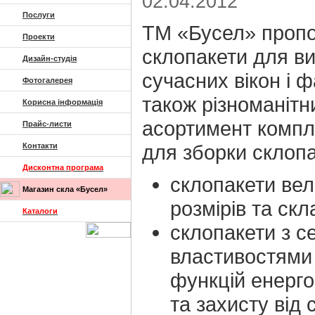
02.04.2012
Послуги
ТМ «Бусел» проп
Проекти
склопакети для в
Дизайн-студія
сучасних вікон і ф
Фотогалерея
також різноманітн
Корисна інформація
асортимент комп
Прайс-листи
для зборки склопа
Контакти
Дисконтна програма
склопакети ве
Магазин скла «Бусел»
розмірів та ск
Каталоги
склопакети з с
властивостями
функцій енерг
та захисту від 