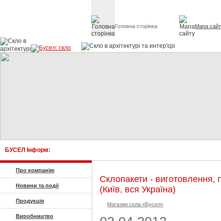
Головна сторінка
Мапа сай
Скло в архітект
БУСЕЛ Інформ:
Про компанію
Склопакети - виготовлення, 
Новини та події
(Київ, вся Україна)
Продукція
Магазин скла «Бусел»
Виробництво