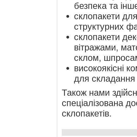
безпека та інш
склопакети дл
структурних ф
склопакети дек
вітражами, ма
склом, шпроса
високоякісні к
для складання 
Також нами здійс
спеціалізована до
склопакетів.