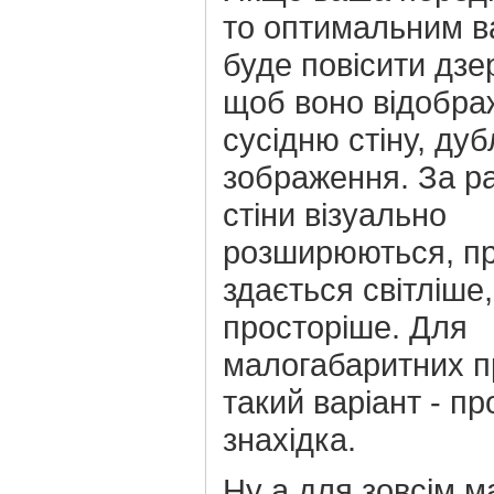
то оптимальним в
буде повісити дзе
щоб воно відобра
сусідню стіну, ду
зображення. За р
стіни візуально
розширюються, п
здається світліше,
просторіше. Для
малогабаритних 
такий варіант - пр
знахідка.
Ну а для зовсім 