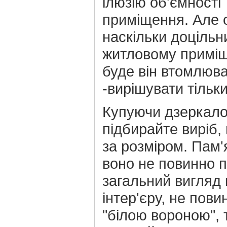
ілюзію об'ємності
приміщення. Але 
наскільки доцільни
житловому приміще
буде він втомлюв
-вирішувати тільк
Купуючи дзеркало
підбирайте виріб,
за розміром. Пам'
воно не повинно 
загальний вигляд
інтер'єру, не пови
"білою вороною", 