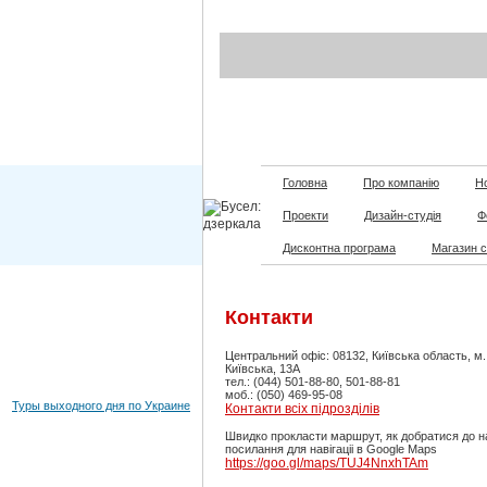
Головна
Про компанію
Но
Проекти
Дизайн-студія
Ф
Дисконтна програма
Магазин 
Контакти
Центральний офіс: 08132, Київська область, м
Київська, 13А
тел.: (044) 501-88-80, 501-88-81
моб.: (050) 469-95-08
Туры выходного дня по Украине
Контакти всіх підрозділів
Швидко прокласти маршрут, як добратися до н
посилання для навігаціі в Google Maps
https://goo.gl/maps/TUJ4NnxhTAm