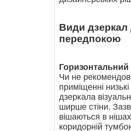
Види дзеркал
передпокою
Горизонтальний 
Чи не рекомендова
приміщенні низькі 
дзеркала візуаль
ширше стіни. Заз
вішаються в нішах
коридорній тумбо