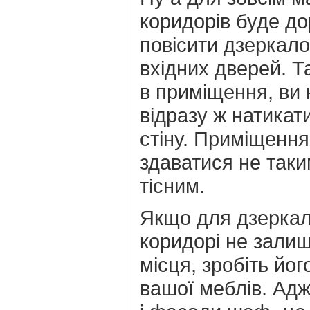
коридорів буде д
повісити дзеркал
вхідних дверей. Т
в приміщення, ви 
відразу ж натикат
стіну. Приміщення
здаватися не таким
тісним.
Якщо для дзерка
коридорі не зали
місця, зробіть йо
вашої меблів. Ад