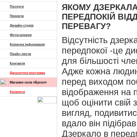
ЯКОМУ ДЗЕРКАЛА
Послуги
ПЕРЕДПОКІЙ ВІД
Проекти
ПЕРЕВАГУ?
Дизайн-студія
Фотогалерея
Відсутність дзерк
Корисна інформація
передпокої -це д
Прайс-листи
для більшості член
Контакти
Адже кожна люди
Дисконтна програма
перед виходом по
Магазин скла «Бусел»
відображення на п
Каталоги
щоб оцінити свій 
вигляд, подивитис
вдало він підібрав
Дзеркало в перед