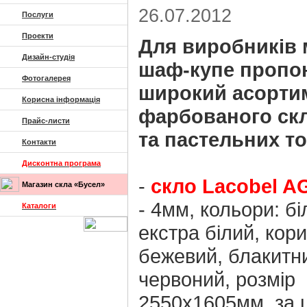
26.07.2012
Послуги
Проекти
Для виробників 
Дизайн-студія
шаф-купе пропо
Фотогалерея
широкий асорти
Корисна інформація
фарбованого скл
Прайс-листи
та пастельних то
Контакти
Дисконтна програма
-
скло Lacobel A
Магазин скла «Бусел»
- 4мм, кольори: бі
Каталоги
екстра білий, кор
бежевий, блакитни
червоний, розмір
2550х1605мм, за ц