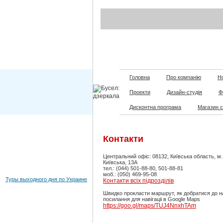
Головна
Про компанію
Но
Проекти
Дизайн-студія
Ф
Дисконтна програма
Магазин 
Контакти
Центральний офіс: 08132, Київська область, м
Київська, 13А
тел.: (044) 501-88-80, 501-88-81
моб.: (050) 469-95-08
Туры выходного дня по Украине
Контакти всіх підрозділів
Швидко прокласти маршрут, як добратися до н
посилання для навігаціі в Google Maps
https://goo.gl/maps/TUJ4NnxhTAm