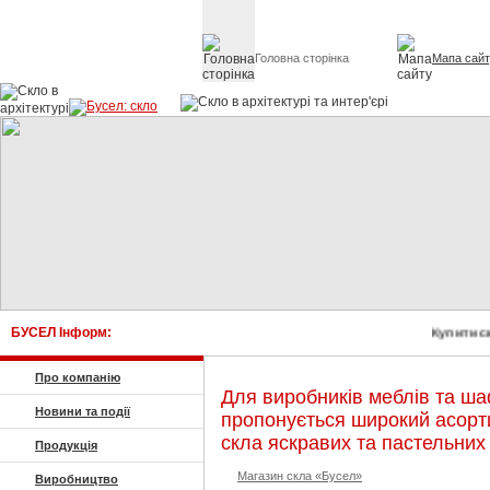
Головна сторінка
Мапа сай
Скло в архітект
БУСЕЛ Інформ:
Купити с
Про компанію
Для виробників меблів та ш
Новини та події
пропонується широкий асор
скла яскравих та пастельних 
Продукція
Магазин скла «Бусел»
Виробництво