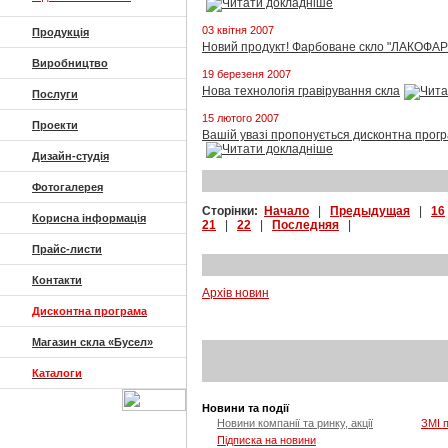
03 квітня 2007
Продукція
Новий продукт! Фарбоване скло "ЛАКОФАР
Виробництво
19 березеня 2007
Нова технологія гравірування скла
Послуги
15 лютого 2007
Проекти
Вашій увазі пропонується дисконтна прогр
Дизайн-студія
Фотогалерея
Сторінки:
Начало
|
Предыдущая
|
16
Корисна інформація
21
|
22
|
Последняя
|
Прайс-листи
Контакти
Архів новин
Дисконтна програма
Магазин скла «Бусел»
Каталоги
Новини та події
Новини компанії та ринку, акції
ЗМІ 
Підписка на новини