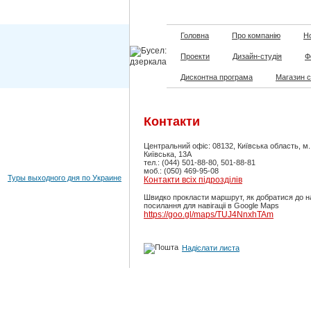
Головна
Про компанію
Но
Проекти
Дизайн-студія
Ф
Дисконтна програма
Магазин 
Контакти
Центральний офіс: 08132, Київська область, м
Київська, 13А
тел.: (044) 501-88-80, 501-88-81
моб.: (050) 469-95-08
Туры выходного дня по Украине
Контакти всіх підрозділів
Швидко прокласти маршрут, як добратися до н
посилання для навігаціі в Google Maps
https://goo.gl/maps/TUJ4NnxhTAm
Надіслати листа