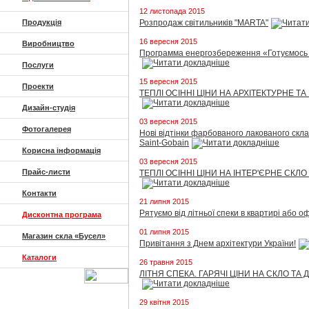
12 листопада 2015
Продукція
Розпродаж світильників "MARTA"
16 вересня 2015
Виробництво
Программа енергозбереження «Готуємось 
Послуги
15 вересня 2015
Проекти
ТЕПЛІ ОСІННІ ЦІНИ НА АРХІТЕКТУРНЕ ТА
Дизайн-студія
03 вересня 2015
Фотогалерея
Нові відтінки фарбованого лакованого скла 
Saint-Gobain
Корисна інформація
03 вересня 2015
Прайс-листи
ТЕПЛІ ОСІННІ ЦІНИ НА ІНТЕР'ЄРНЕ СКЛО
Контакти
21 липня 2015
Рятуємо від літньої спеки в квартирі або оф
Дисконтна програма
01 липня 2015
Магазин скла «Бусел»
Привітання з Днем архітектури України!
Каталоги
26 травня 2015
ЛІТНЯ СПЕКА. ГАРЯЧІ ЦІНИ НА СКЛО ТА 
29 квітня 2015