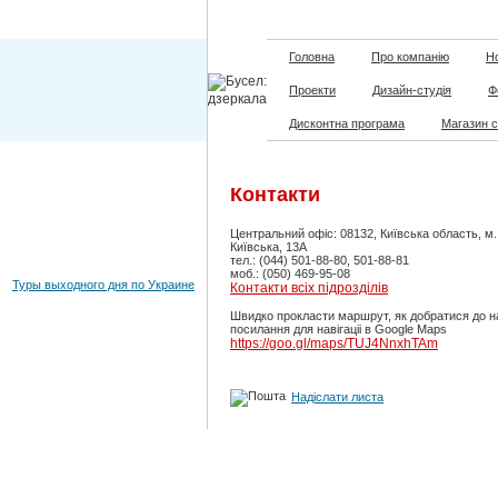
Головна
Про компанію
Но
Проекти
Дизайн-студія
Ф
Дисконтна програма
Магазин 
Контакти
Центральний офіс: 08132, Київська область, м
Київська, 13А
тел.: (044) 501-88-80, 501-88-81
моб.: (050) 469-95-08
Туры выходного дня по Украине
Контакти всіх підрозділів
Швидко прокласти маршрут, як добратися до н
посилання для навігаціі в Google Maps
https://goo.gl/maps/TUJ4NnxhTAm
Надіслати листа