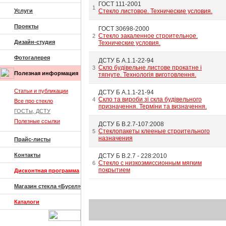
ГОСТ 111-2001
1
Услуги
Стекло листовое. Технические условия.
Проекты
ГОСТ 30698-2000
Стекло закаленное строительное.
2
Дизайн-студия
Технические условия.
Фотогалерея
ДСТУ Б А.1.1-22-94
Скло будівельне листове прокатне і
3
Полезная информация
тягнуте. Технологія виготовлення.
Статьи и публикации
ДСТУ Б А.1.1-21-94
Скло та вироби зі скла будівельного
4
Все про стекло
призначення. Терміни та визначення.
ГОСТы, ДСТУ
Полезные ссылки
ДСТУ Б В.2.7-107:2008
Стеклопакеты клееные строительного
5
назначения
Прайс-листы
Контакты
ДСТУ Б В.2.7 - 228:2010
Cтекло с низкоэмиссионным мягким
6
покрытием
Дисконтная программа
Магазин стекла «Бусел»
Каталоги