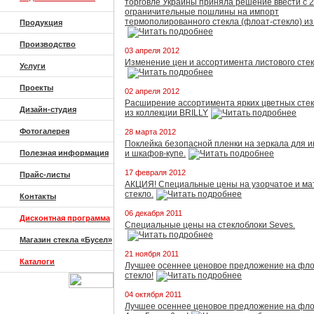
торговле Украины приняла решение ввести с 
ограничительные пошлины на импорт
термополированного стекла (флоат-стекло) из
Продукция
Производство
03 апреля 2012
Изменение цен и ассортимента листового стек
Услуги
Проекты
02 апреля 2012
Расширение ассортимента ярких цветных сте
Дизайн-студия
из коллекции BRILLY
Фотогалерея
28 марта 2012
Поклейка безопасной пленки на зеркала для 
Полезная информация
и шкафов-купе.
17 февраля 2012
Прайс-листы
АКЦИЯ! Cпециальные цены на узорчатое и ма
стекло.
Контакты
06 декабря 2011
Дисконтная программа
Специальные цены на стеклоблоки Seves.
Магазин стекла «Бусел»
21 ноября 2011
Каталоги
Лучшее осеннее ценовое предложение на фло
стекло!
04 октября 2011
Лучшее осеннее ценовое предложение на фло