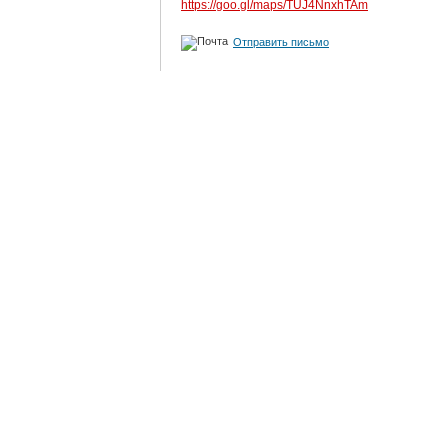
https://goo.gl/maps/TUJ4NnxhTAm
Отправить письмо