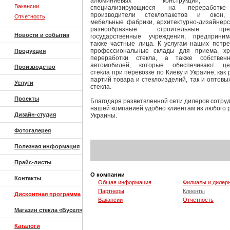
алюминиевых конструкций, ко
Вакансии
специализирующиеся на переработке
производители стеклопакетов и окон,
Отчетность
мебельные фабрики, архитектурно-дизайнерс
разнообразные строительные предп
Новости и события
государственные учреждения, предприни
также частные лица. К услугам наших потре
профессиональные склады для приема, х
Продукция
переработки стекла, а также собствен
автомобилей, которые обеспечивают цел
Производство
стекла при перевозке по Киеву и Украине, как
партий товара и стеклоизделий, так и оптовы
Услуги
стекла.
Проекты
Благодаря разветвленной сети дилеров сотруд
нашей компанией удобно клиентам из любого 
Дизайн-студия
Украины.
Фотогалерея
Полезная информация
Прайс-листы
О компании
Контакты
Общая информация
Филиалы и дилер
Партнеры
Клиенты
Дисконтная программа
Вакансии
Отчетность
Магазин стекла «Бусел»
Каталоги