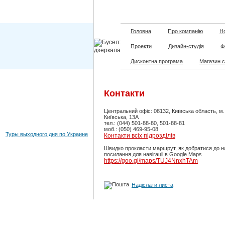
Головна
Про компанію
Но
Проекти
Дизайн-студія
Ф
Дисконтна програма
Магазин 
Контакти
Центральний офіс: 08132, Київська область, м
Київська, 13А
тел.: (044) 501-88-80, 501-88-81
моб.: (050) 469-95-08
Туры выходного дня по Украине
Контакти всіх підрозділів
Швидко прокласти маршрут, як добратися до н
посилання для навігаціі в Google Maps
https://goo.gl/maps/TUJ4NnxhTAm
Надіслати листа