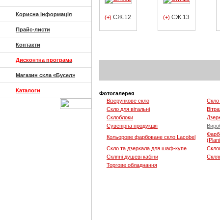
Корисна інформація
СЖ.12
СЖ.13
(+)
(+)
Прайс-листи
Контакти
Дисконтна програма
Магазин скла «Бусел»
Каталоги
Фотогалерея
Візерункове скло
Скло 
Скло для вітальні
Вітра
Склоблоки
Дзер
Сувенірна продукція
Вироб
Фарб
Кольорове фарбоване скло Lacobel
(Plan
Скло та дзеркала для шаф-купе
Скло
Скляні душеві кабіни
Скля
Торгове обладнання