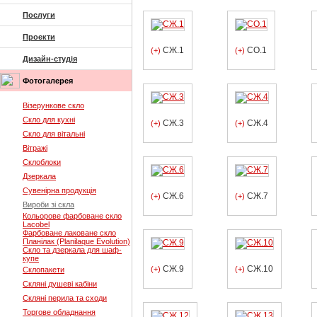
Послуги
Проекти
СЖ.1
СО.1
(+)
(+)
Дизайн-студія
Фотогалерея
Візерункове скло
Скло для кухні
СЖ.3
СЖ.4
(+)
(+)
Скло для вітальні
Вітражі
Склоблоки
Дзеркала
Сувенірна продукція
СЖ.6
СЖ.7
(+)
(+)
Вироби зі скла
Кольорове фарбоване скло
Lacobel
Фарбоване лаковане скло
Планілак (Planilaque Evolution)
Скло та дзеркала для шаф-
купе
СЖ.9
СЖ.10
(+)
(+)
Склопакети
Скляні душеві кабіни
Скляні перила та сходи
Торгове обладнання