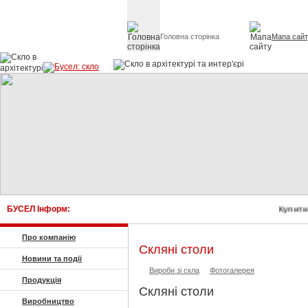
Головна сторінка
Мапа сай
Скло в архітект
БУСЕЛ Інформ:
Купити 
Про компанію
Скляні столи
Новини та події
Вироби зі скла
Фотогалерея
Продукція
Скляні столи
Виробництво