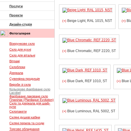
Послуги
Проекти
Beige Light, RAL 1015, NST
Bla
(+)
(+)
Дизайн-студія
Фотогалерея
Візерункове скло
Скло для кухні
Blue Chromatic, REF 2220, ST
(+)
Скло для вітальні
Вітражі
Склоблоки
Дзеркала
Сувенірна продукція
Blue Dark, REF 1010, ST
Blue 
(+)
(+)
Вироби зі скла
Кольорове фарбоване скло
Lacobel
Фарбоване лаковане скло
Планілак (Planilaque Evolution)
Скло та дзеркала для шаф-
купе
Blue Luminous, RAL 5002, ST
(+)
Склопакети
Скляні душеві кабіни
Скляні перила та сходи
Торгове обладнання