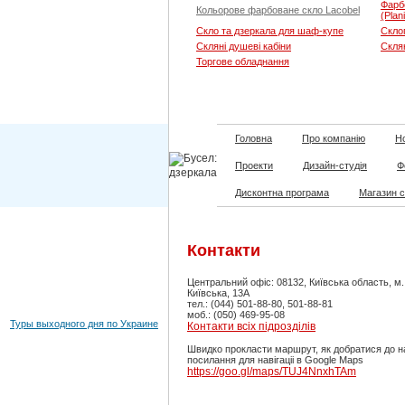
Фарб
Кольорове фарбоване скло Lacobel
(Plan
Скло та дзеркала для шаф-купе
Скло
Скляні душеві кабіни
Скля
Торгове обладнання
Головна
Про компанію
Но
Проекти
Дизайн-студія
Ф
Дисконтна програма
Магазин 
Контакти
Центральний офіс: 08132, Київська область, м
Київська, 13А
тел.: (044) 501-88-80, 501-88-81
моб.: (050) 469-95-08
Туры выходного дня по Украине
Контакти всіх підрозділів
Швидко прокласти маршрут, як добратися до н
посилання для навігаціі в Google Maps
https://goo.gl/maps/TUJ4NnxhTAm