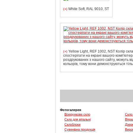
White Soft, RAL 9010, ST
(+)
Yellow Light, REF 1002, NST Колір скл
(+)
спостерігати на екрані вашого комп'ютер
роздрукованих з нашого сайту, можуть ві
кольорів, тому вони демонструються тіль
Фотогалерея
Візерункове скло
Скло 
Скло для вітальні
Вітра
Склоблоки
Дзер
Сувенірна продукція
Вироб