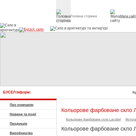
Головна сторінка
Мапа сай
Скло в архітект
БУСЕЛ Інформ:
Куп
Про компанію
Кольорове фарбоване скло Л
Новини та події
Кольорове фарбоване скло Lacobel
Фотог
Продукція
Кольорове фарбоване скло Л
Виробництво