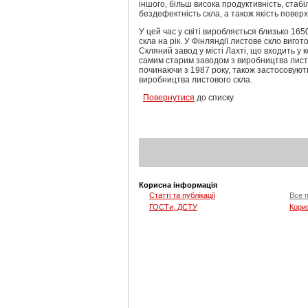
іншого, більш висока продуктивність, стаб
бездефектність скла, а також якість поверх
У цей час у світі виробляється близько 165
скла на рік. У Фінляндії листове скло вигот
Скляний завод у місті Лахті, що входить у к
самим старим заводом з виробництва листов
починаючи з 1987 року, також застосовую
виробництва листового скла.
Повернутися
до списку
Корисна інформація
Статті та публікації
Все 
ГОСТи, ДСТУ
Кори