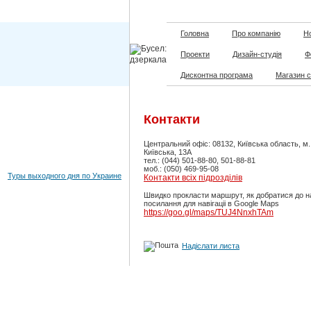
Головна
Про компанію
Но
Проекти
Дизайн-студія
Ф
Дисконтна програма
Магазин 
Контакти
Центральний офіс: 08132, Київська область, м
Київська, 13А
тел.: (044) 501-88-80, 501-88-81
моб.: (050) 469-95-08
Туры выходного дня по Украине
Контакти всіх підрозділів
Швидко прокласти маршрут, як добратися до н
посилання для навігаціі в Google Maps
https://goo.gl/maps/TUJ4NnxhTAm
Надіслати листа