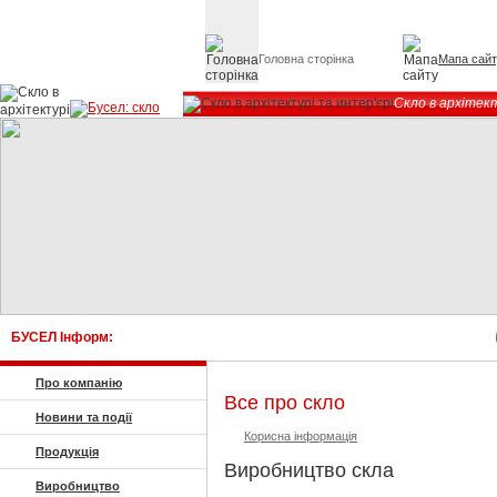
Головна сторінка
Мапа сай
Скло в архітект
БУСЕЛ Інформ:
К
Про компанію
Все про скло
Новини та події
Корисна інформація
Продукція
Виробництво скла
Виробництво