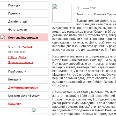
Послуги
12 травня 2008
Проекти
Автор статті:
Компанія "Бусел
Відкриттям, що зробило ре
Дизайн-студія
виробництва скла був вина
видування скла. Так, про це свідчить досит
Фотогалерея
подія, що мала місце в місті Сидоні в 50 р
деякий час навчилися з готового скла, вик
Корисна інформація
видування, робити довгі скляні циліндри, я
одержуючи плоске скло. Цей спосіб, між і
виробництва віконного скла до 1900-х років
Статті та публікації
використовуваного для художніх робіт й пі
Все про скло
Наступним значним етапом розвитку у виро
ГОСТи, ДСТУ
метод машинної витяжки скла, що Эміль Фу
Корисні посилання
При цьому способі скло витягається зі скло
вальця у вигляді безперервної стрічки наз
охолодження, у верхній частині якої воно р
Прайс-листи
Машинний спосіб виробництва скла був уд
першій половині двадцятого століття. З н
Контакти
виділити так званий метод Ліббея-Оуенса 
(Пітсбурга).
Дисконтна програма
Самим останнім етапом у виробництві лист
Магазин скла «Бусел»
запатентований в 1959 році, розроблений 
Пілкінгтоном флоат-метод. При цьому проц
до відкриття, скло надходить із печі плавл
Каталоги
площині у вигляді плоскої стрічки через в
на подальші охолодження й віджиг. Велич
методу, у порівнянні з усіма попередніми м