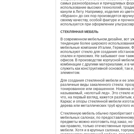
самых разнообразных и причудливых форм
использование высоких технологий, тради
канули в Лету. Например, изделия из цвет
«Мурано» до сих пор производятся вручну
своему качеству, особой фактуре и прочнос
используется при оформлении ультрасов
СТЕКЛЯННАЯ МЕБЕЛЬ
В современном мебельном дизайне, вот уж
тенденции более широкого использования
мебельные компании Италии, Германии, Ф
используют стекло для создания обстановк
спален и прихожих. Не забывают они такж
офисов. В производстве корпусной мебели
комбинации с другими материалами, и в ч
служить как конструктивной основой, так 
элементом.
Для создания стеклянной мебели и ее эл
различные виды закаленного стекла: проз
тонированное или окрашенное. Новинка эт
называемый, «колотый лед». Это стекло и
что, на первый взгляд, кажется разбитым,
Каркас и опоры стеклянной мебели изготав
дерева или металлических труб круглого и
Стеклянную мебель обычно приобретают 
мебельных салонах, по предоставленному
предметы можно изготовить под заказ, но 
как правило, только отечественные произ
мебели. Хотя и в крупных салонах, торгу