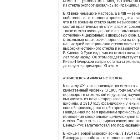
момент — римских колониях). Во времена 
из стекла экспортировались во Францию,
В XI веке немецкие мастера, а в XIII — ве
собственные технологии производства лис
что в те времена стекло было невысокого к
состав практически не отличался от совре
такое стекло очень дорого и использовал
остекления церковных и дворцовых окон. 
стекольные мастерские перенесли на остр
наших дней венецианское стекло являетс
высококачественного стекла и называется
В Киевской Руси изделия из стекла начали
лет тому назад. Об этом свидетельствуют
Киево-Печерской лавры остатки стекольны
датируется примерно XI веком.
«ТРИПЛЕКС» И «ФЛОАТ-СТЕКЛО»
К началу XX века производство стекла в
качественный уровень. В 1905 году бельг
переворот в стекольной индустрии, научи
вытягивать из печи непрерывное стеклян
ширины. В 1910 году французский ученый
способ производства особо прочного пуле
Невиданная по тем временам прочность до
помещения специальной целлулоидной пл
стекла. Такое стекло, широко известное т
Бенедиктус запатентовал его под названи
В конце Первой мировой войны, в 1914 год
Бишеруа разработал технологический проц