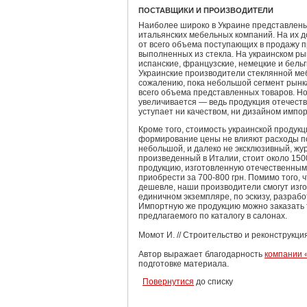
ПОСТАВЩИКИ И ПРОИЗВОДИТЕЛИ
Наиболее широко в Украине представлены
итальянских мебельных компаний. На их 
от всего объема поступающих в продажу п
выполненных из стекла. На украинском рын
испанские, французские, немецкие и бель
Украинские производители стеклянной ме
сожалению, пока небольшой сегмент рынка
всего объема представленных товаров. Н
увеличивается — ведь продукция отечест
уступает ни качеством, ни дизайном импор
Кроме того, стоимость украинской продукц
формирование цены не влияют расходы по
небольшой, и далеко не эксклюзивный, жу
произведенный в Италии, стоит около 1500
продукцию, изготовленную отечественны
приобрести за 700-800 грн. Помимо того, 
дешевле, наши производители смогут изг
единичном экземпляре, по эскизу, разраб
Импортную же продукцию можно заказать 
предлагаемого по каталогу в салонах.
Момот И. // Строительство и реконструкци
Автор выражает благодарность
компании 
подготовке материала.
Повернутися
до списку