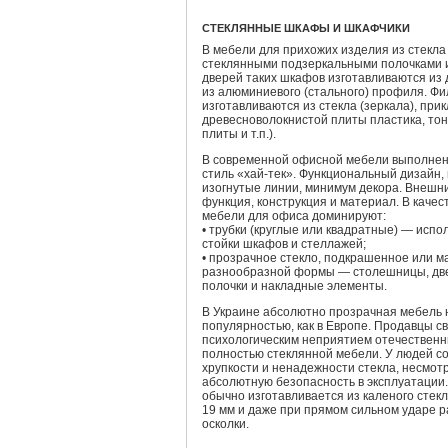
СТЕКЛЯННЫЕ ШКАФЫ И ШКАФЧИКИ
В мебели для прихожих изделия из стекла
стеклянными подзеркальными полочками 
дверей таких шкафов изготавливаются из
из алюминиевого (стального) профиля. Фи
изготавливаются из стекла (зеркала), прик
древесноволокнистой плиты пластика, то
плиты и т.п.).
В современной офисной мебели выполненн
стиль «хай-тек». Функциональный дизайн,
изогнутые линии, минимум декора. Внешн
функция, конструкция и материал. В каче
мебели для офиса доминируют:
• трубки (круглые или квадратные) — испол
стойки шкафов и стеллажей;
• прозрачное стекло, подкрашенное или м
разнообразной формы — столешницы, дв
полочки и накладные элементы.
В Украине абсолютно прозрачная мебель 
популярностью, как в Европе. Продавцы с
психологическим неприятием отечествен
полностью стеклянной мебели. У людей 
хрупкости и ненадежности стекла, несмот
абсолютную безопасность в эксплуатации.
обычно изготавливается из каленого стекл
19 мм и даже при прямом сильном ударе 
осколки.