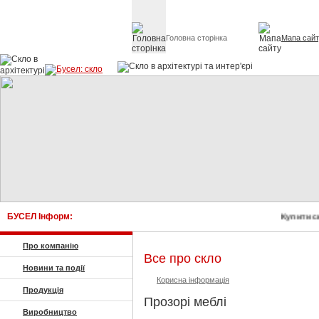
Головна сторінка
Мапа сай
Скло в архітект
БУСЕЛ Інформ:
Купити ск
Про компанію
Все про скло
Новини та події
Корисна інформація
Продукція
Прозорі меблі
Виробництво