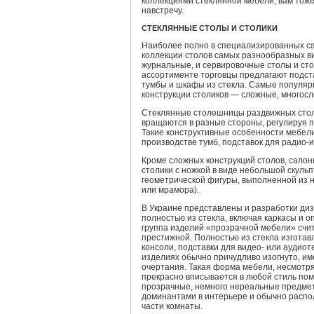
коллекциями стеклянной мебели, вам тоже,
навстречу.
СТЕКЛЯННЫЕ СТОЛЫ И СТОЛИКИ
Наиболее полно в специализированных с
коллекции столов самых разнообразных ви
журнальные, и сервировочные столы и сто
ассортименте торговцы предлагают подста
тумбы и шкафы из стекла. Самые популяр
конструкции столиков — сложные, многос
Стеклянные столешницы раздвижных стол
вращаются в разные стороны, регулируя 
Такие конструктивные особенности мебели
производстве тумб, подставок для радио-
Кроме сложных конструкций столов, сало
столики с ножкой в виде небольшой скуль
геометрической фигуры, выполненной из н
или мрамора).
В Украине представлены и разработки ди
полностью из стекла, включая каркасы и 
группа изделий «прозрачной мебели» счи
престижной. Полностью из стекла изготав
консоли, подставки для видео- или аудиоте
изделиях обычно причудливо изогнуто, и
очертания. Такая форма мебели, несмотря
прекрасно вписывается в любой стиль по
прозрачные, немного нереальные предмет
доминантами в интерьере и обычно распо
части комнаты.