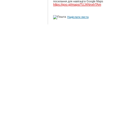
посилання для навігаціі в Google Maps
https://goo.gl/maps/TUJ4NnxhTAm
Надіслати листа