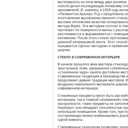
вытягивалось из печи между двух роликов.
способ делал последующую полировку стек
экономичной. И, наконец, в 1959 году анг
«Пилкингтон бразерс Лтд.» предложила с
изготовления высококачественного стекла
высокие оптические качества полированно
метода Фурко. Эта методика состоит в том
протекает по поверхности ванны с распла
растягивается и выравнивается с помощь
натяжения. После этого стекло протягива
длинной непрерывной ленте. Этот способ
называется «флоат-методом» и применяе
широко.
СТЕКЛО В СОВРЕМЕННОМ ИНТЕРЬЕРЕ
В начале прошлого века мастера-стеклод
хрустальное ложе, украшенное стеклянны
«стеклянное чудо» заняло достойное мест
Современные тенденции в производстве 
продолжают давние традиции мастеров. И
воздушно-нереального материала широко
современном интерьере.
Стеклянные предметы могут быть как не
интерьера, так и главной «изюминкой» по
прозрачности, такие предметы не заполн
Наоборот, они обладают способностью зр
небольшие помещения. Кроме того, при 
составляющих можно комбинировать разл
одной комнаты.
Современные технологии позволяют прои