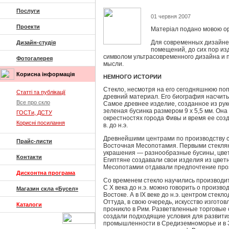
Послуги
01 червня 2007
Проекти
Матеріал подано мовою ор
Для современных дизайнер
Дизайн-студія
помещений, до сих пор из
символом ультрасовременного дизайна и 
Фотогалерея
мысли.
Корисна інформація
НЕМНОГО ИСТОРИИ
Стекло, несмотря на его сегодняшнюю по
Статті та публікації
древний материал. Его биография насчиты
Все про скло
Самое древнее изделие, созданное из рук
зеленая бусинка размером 9 x 5,5 мм. Он
ГОСТи, ДСТУ
окрестностях города Фивы и время ее соз
Корисні посилання
в. до н.э.
Древнейшими центрами по производству с
Прайс-листи
Восточная Месопотамия. Первыми стекл
украшения — разнообразные бусины, цвет
Контакти
Египтяне создавали свои изделия из цветн
Месопотамии отдавали предпочтение про
Дисконтна програма
Со временем стекло научились производит
С X века до н.э. можно говорить о произво
Магазин скла «Бусел»
Востоке. А в IX веке до н.э. центром стек
Оттуда, в свою очередь, искусство изготов
Каталоги
проникло в Рим. Разветвленные торговые
создали подходящие условия для развити
промышленности в Средиземноморье и в З