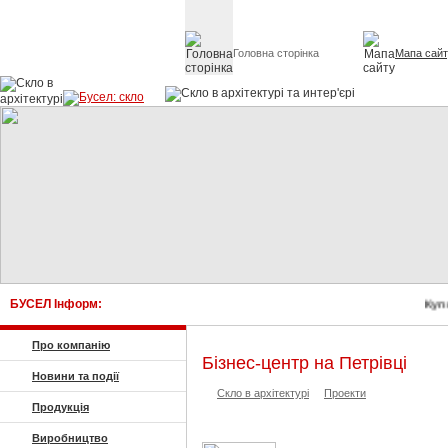
Головна сторінка
Мапа сай
Скло в архітект
БУСЕЛ Інформ:
Купи
Про компанію
Бізнес-центр на Петрівці
Новини та події
Скло в архітектурі
Проекти
Продукція
Виробництво