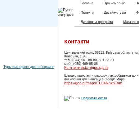
Головна
Про компанію
Но
Проекти
Дизайн-студія
Ф
Дисконтна програма
Магазин 
Контакти
Центральний офіс: 08132, Київська область, м
Київська, 13А
тел.: (044) 501-88-80, 501-88-81
моб.: (050) 469-95-08
Туры выходного дня по Украине
Контакти всіх підрозділів
Швидко прокласти маршрут, як добратися до н
посилання для навігаціі в Google Maps
https://goo.gl/maps/TUJ4NnxhTAm
Надіслати листа