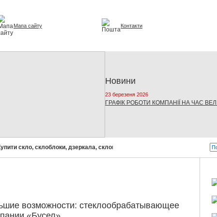
Мапа сайту
Контакти
урі та інтер'єрі
Новини
23 березеня 2026
ГРАФІК РОБОТИ КОМПАНІЇ НА ЧАС ВЕ
пити скло, склоблоки, дзеркала, склопакети!
Бусел - скло від світо
ьшие возможности: стеклообрабатывающее
мпании «Бусел»