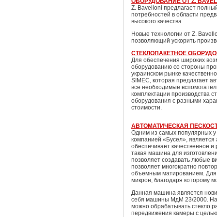
ОБОРУДОВАНИЕ ОТ Z. BAVEL
Z. Bavelloni предлагает пол
потребностей в области предв
высокого качества.
Новые технологии от Z. Bavell
позволяющий ускорить произв
СТЕКЛОПАКЕТНОЕ ОБОРУДО
Для обеспечения широких воз
оборудованию со стороны про
украинском рынке качественн
SIMEC, которая предлагает ав
все необходимые вспомогател
комплектации производства с
оборудования с разными хара
стоимости.
АВТОМАТИЧЕСКАЯ ПЕСКОСТ
Одним из самых популярных у
компанией «Бусел», является 
обеспечивает качественное и
такая машина для изготовлен
позволяет создавать любые ви
позволяет многократно повтор
объемным матированием. Для 
микрон, благодаря которому м
Данная машина является нови
себя машины МдМ 23/2000. На 
можно обрабатывать стекло р
передвижения камеры с целью