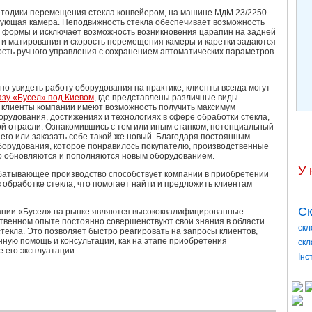
етодики перемещения стекла конвейером, на машине МдМ 23/2250
ующая камера. Неподвижность стекла обеспечивает возможность
й формы и исключает возможность возникновения царапин на задней
ти матирования и скорость перемещения камеры и каретки задаются
сть ручного управления с сохранением автоматических параметров.
но увидеть работу оборудования на практике, клиенты всегда могут
азу «Бусел» под Киевом
, где представлены различные виды
, клиенты компании имеют возможность получить максимум
рудования, достижениях и технологиях в сфере обработки стекла,
ой отрасли. Ознакомившись с тем или иным станком, потенциальный
его или заказать себе такой же новый. Благодаря постоянным
орудования, которое понравилось покупателю, производственные
 обновляются и пополняются новым оборудованием.
У 
абатывающее производство способствует компании в приобретении
в обработке стекла, что помогает найти и предложить клиентам
Ск
нии «Бусел» на рынке являются высококвалифицированные
ственном опыте постоянно совершенствуют свои знания в области
скл
текла. Это позволяет быстро реагировать на запросы клиентов,
ную помощь и консультации, как на этапе приобретения
скл
е его эксплуатации.
Інс