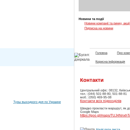
Новини та події
Новини компанії та ринку, акції
Підписка на новини
Головна
Про ком
Корисна інформація
Контакти
Центральний офіс: 08132, Київськ
тел.: (044) 501-88-80, 501-88-81
моб.: (050) 469-95-08
Контакти всіх підрозділів
Туры выходного дня по Украине
Швидко прокласти маршрут, як доб
Google Maps
https://goo.gl/maps/TUJ4Nnxh
Надіслати листа