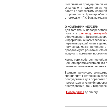
В отличие от традиционной м
установлена подвижная матир
работы с заготовками сложно
стороне листа. Граница облас
с помощью ЧПУ. Есть возможно
О КОМПАНИИ «БУСЕЛ»
Для того чтобы непосредствен
посетить
производственную б
оборудования. Таким образом
информации о новых видах обо
перенять лучший опыт в данн
покупатель может приобрести 
продажам уже работающего об
мощности компании постоянно
Кроме того, собственное обр
ценного практического опыта 
самые оптимальные решения.
Важным преимуществом компа
специалисты, которые на соб
оборудования для обработки с
предоставляя квалифицирован
оборудования, так и в процесс
Повернутися
до списку