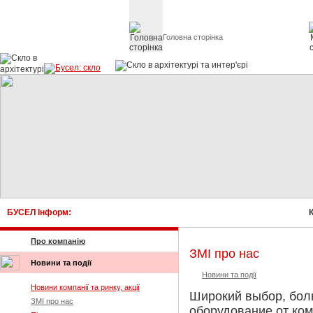
Головна сторінка
Скло в архітект
БУСЕЛ Інформ:
Ку
Про компанію
ЗМІ про нас
Новини та події
Новини та події
Новини компанії та ринку, акції
Широкий выбор, бол
ЗМІ про нас
оборудование от ко