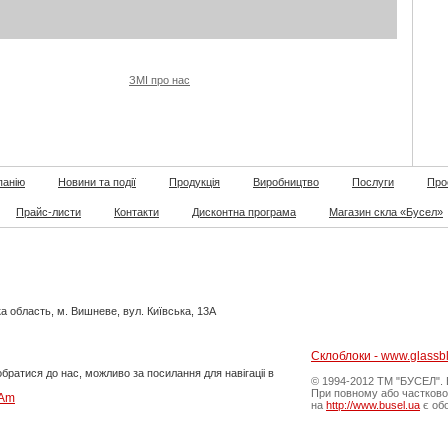
ЗМІ про нас
панію
Новини та події
Продукція
Виробництво
Послуги
Про
Прайс-листи
Контакти
Дисконтна програма
Магазин скла «Бусел»
а область, м. Вишневе, вул. Київська, 13А
Склоблоки - www.glassb
ратися до нас, можливо за посилання для навігаціі в
© 1994-2012 ТМ "БУСЕЛ". В
При повному або частково
TAm
на
http://www.busel.ua
є обо