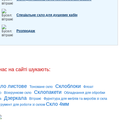
Спеціальне скло для душевих кабін
Розпродаж
нас на сайті шукають:
ло листове
Склоблоки
Тоноване скло
Флоат
Склопакети
о
Візерункове скло
Обладнання для обробки
Дзеркала
а
Вітражі
Фурнітура для меблів та виробів зі скла
Скло 4мм
трумент для роботи зі склом