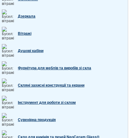
Дзеркала
Вітражі
Душові кабіни
Фурнітура для меблів та виробів зі скла
Скляні захисні конструкції та екрани
Інструмент для роботи зі склом
Сувенірна продукція
Скло для камінів та печей NeoCeram Glass®