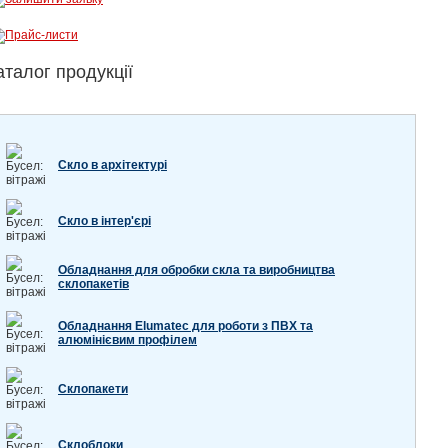
аталог продукції
Скло в архітектурі
Скло в інтер'єрі
Обладнання для обробки скла та виробництва
склопакетів
Обладнання Elumatec для роботи з ПВХ та
алюмінієвим профілем
Склопакети
Склоблоки