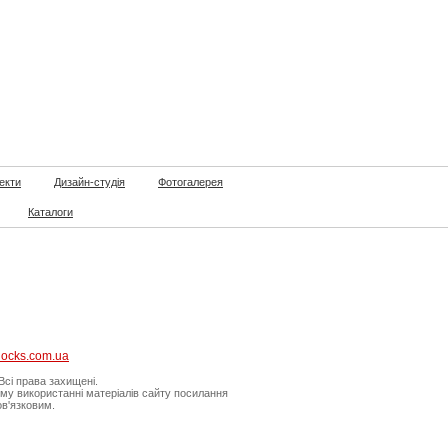
екти
Дизайн-студія
Фотогалерея
Каталоги
locks.com.ua
сі права захищені.
му використанні матеріалів сайту посилання
в'язковим.