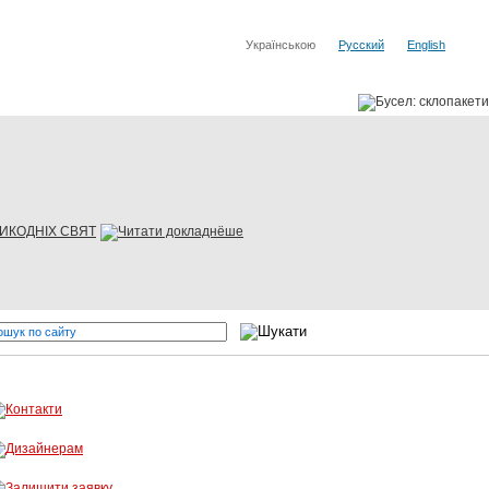
Українською
Русский
English
ЛИКОДНІХ СВЯТ
вих виробників
Бусел - різка скла, обробка скла, вітражі! О