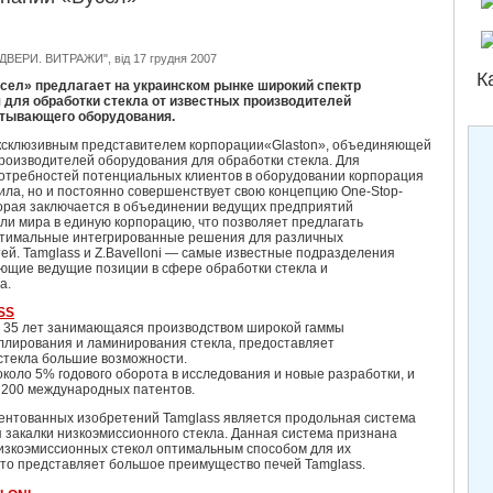
ДВЕРИ. ВИТРАЖИ", від 17 грудня 2007
К
сел» предлагает на украинском рынке широкий спектр
 для обработки стекла от известных производителей
тывающего оборудования.
ксклюзивным представителем корпорации«Glaston», объединяющей
роизводителей оборудования для обработки стекла. Для
отребностей потенциальных клиентов в оборудовании корпорация
рила, но и постоянно совершенствует свою концепцию One-Stop-
торая заключается в объединении ведущих предприятий
и мира в единую корпорацию, что позволяет предлагать
птимальные интегрированные решения для различных
й. Tamglass и Z.Bavelloni — самые известные подразделения
ающие ведущие позиции в сфере обработки стекла и
а.
SS
е 35 лет занимающаяся производством широкой гаммы
оллирования и ламинирования стекла, предоставляет
стекла большие возможности.
коло 5% годового оборота в исследования и новые разработки, и
 200 международных патентов.
ентованных изобретений Tamglass является продольная система
 закалки низкоэмиссионного стекла. Данная система признана
зкоэмиссионных стекол оптимальным способом для их
что представляет большое преимущество печей Tamglass.