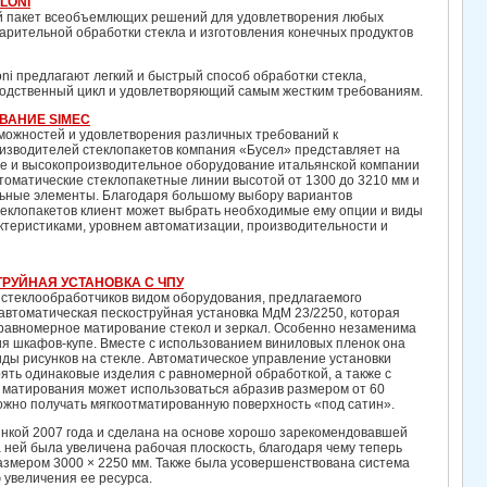
LONI
ный пакет всеобъемлющих решений для удовлетворения любых
арительной обработки стекла и изготовления конечных продуктов
oni предлагают легкий и быстрый способ обработки стекла,
одственный цикл и удовлетворяющий самым жестким требованиям.
ВАНИЕ SIMEC
можностей и удовлетворения различных требований к
изводителей стеклопакетов компания «Бусел» представляет на
ое и высокопроизводительное оборудование итальянской компании
томатические стеклопакетные линии высотой от 1300 до 3210 мм и
ьные элементы. Благодаря большому выбору вариантов
теклопакетов клиент может выбрать необходимые ему опции и виды
ктеристиками, уровнем автоматизации, производительности и
РУЙНАЯ УСТАНОВКА С ЧПУ
 стеклообработчиков видом оборудования, предлагаемого
автоматическая пескоструйная установка МдМ 23/2250, которая
 равномерное матирование стекол и зеркал. Особенно незаменима
ия шкафов-купе. Вместе с использованием виниловых пленок она
ды рисунков на стекле. Автоматическое управление установки
ять одинаковые изделия с равномерной обработкой, а также с
матирования может использоваться абразив размером от 60
ожно получать мягкоотматированную поверхность «под сатин».
нкой 2007 года и сделана на основе хорошо зарекомендовавшей
ней была увеличена рабочая плоскость, благодаря чему теперь
азмером 3000 × 2250 мм. Также была усовершенствована система
 увеличения ее ресурса.