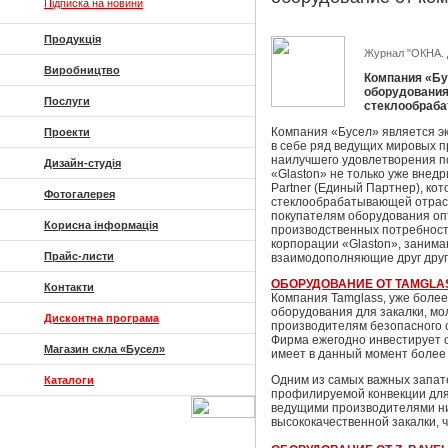
Підписка на новини
Продукція
Журнал "ОКНА. 
Виробництво
Компания «Бу
оборудования
Послуги
стеклообраба
Компания «Бусел» является э
Проекти
в себе ряд ведущих мировых п
наилучшего удовлетворения п
Дизайн-студія
«Glaston» не только уже внед
Partner (Единый Партнер), ко
Фотогалерея
стеклообрабатывающей отрасл
покупателям оборудования о
Корисна інформація
производственных потребносте
корпорации «Glaston», заним
Прайс-листи
взаимодополняющие друг друг
ОБОРУДОВАНИЕ ОТ TAMGLA
Контакти
Компания Tamglass, уже боле
оборудования для закалки, м
Дисконтна програма
производителям безопасного 
Фирма ежегодно инвестирует о
Магазин скла «Бусел»
имеет в данный момент более
Одним из самых важных запат
Каталоги
профилируемой конвекции для
ведущими производителями ни
высококачественной закалки, 