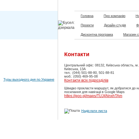
Головна
Про компанію
Но
Проекти
Дизайн-студія
Ф
Дисконтна програма
Магазин 
Контакти
Центральний офіс: 08132, Київська область, м
Київська, 13А
тел.: (044) 501-88-80, 501-88-81
моб.: (050) 469-95-08
Туры выходного дня по Украине
Контакти всіх підрозділів
Швидко прокласти маршрут, як добратися до н
посилання для навігаціі в Google Maps
https://goo.gl/maps/TUJ4NnxhTAm
Надіслати листа