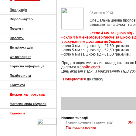
Продукція
08 лютого 2013
Виробництво
Спеціальна цінова пропоз
склопакетів на флоат та е
Послуги
- скло 4 мм за ціною від - 
- скло 4 мм енергозберігаюче за ціною від 
Проекти
урахуванням доставки по Україні.
- скло 3 мм за ціною від - 27,50 грн./м.кв.;
Дизайн-студія
- скло 5 мм за ціною від - 52,50 грн./м.кв.;
- скло 6 мм за ціною від - 61,50 грн./м.кв.;
Фотогалерея
Продаж ящиками та листами, доставка по К
Корисна інформація
дивіться в
прайс-листі
.
Ціни вказані в грн., з урахуванням ПДВ 20
Прайс-листи
Повернутися
до списку
Контакти
Дисконтна програма
Магазин скла «Бусел»
Каталоги
Новини та події
Новини компанії та ринку, акції
ЗМІ 
Підписка на новини