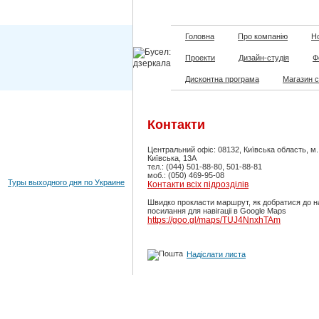
Головна
Про компанію
Но
Проекти
Дизайн-студія
Ф
Дисконтна програма
Магазин 
Контакти
Центральний офіс: 08132, Київська область, м
Київська, 13А
тел.: (044) 501-88-80, 501-88-81
моб.: (050) 469-95-08
Туры выходного дня по Украине
Контакти всіх підрозділів
Швидко прокласти маршрут, як добратися до н
посилання для навігаціі в Google Maps
https://goo.gl/maps/TUJ4NnxhTAm
Надіслати листа