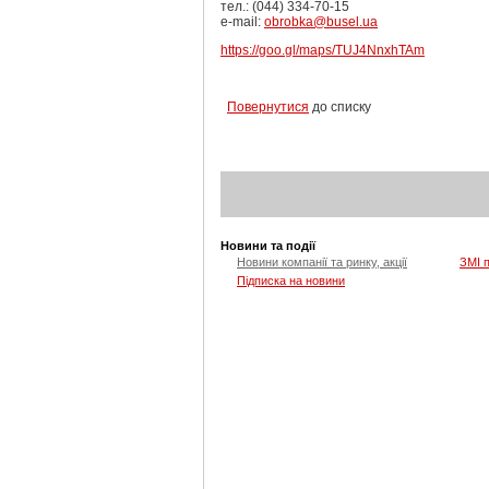
тел.: (044) 334-70-15
e-mail:
obrobka@busel.ua
https://goo.gl/maps/TUJ4NnxhTAm
Повернутися
до списку
Новини та події
Новини компанії та ринку, акції
ЗМІ 
Підписка на новини