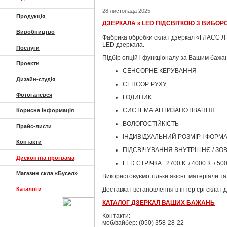
28 листопада 2025
Продукція
ДЗЕРКАЛА з LED ПІДСВІТКОЮ З ВИБОРО
Виробництво
Фабрика обробки скла і дзеркал «ГЛАСС Л
LED дзеркала.
Послуги
Підбір опцій і функціоналу за Вашим бажа
Проекти
СЕНСОРНЕ КЕРУВАННЯ
Дизайн-студія
СЕНСОР РУХУ
Фотогалерея
ГОДИНИК
СИСТЕМА АНТИЗАПОТІВАННЯ
Корисна інформація
ВОЛОГОСТІЙКІСТЬ
Прайс-листи
ІНДИВІДУАЛЬНИЙ РОЗМІР І ФОРМ
Контакти
ПІДСВІЧУВАННЯ ВНУТРІШНЄ / ЗО
Дисконтна програма
LED СТРІЧКА: 2700 К / 4000 К / 500
Магазин скла «Бусел»
Використовуємо тільки якісні матеріали та
Каталоги
Доставка і встановлення в інтер’єрі скла і 
КАТАЛОГ ДЗЕРКАЛ ВАШИХ БАЖАНЬ
Контакти:
моб/вайбер: (050) 358-28-22