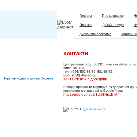
Головна
Про компанію
Но
Проекти
Дизайн-студія
Ф
Дисконтна програма
Магазин 
Контакти
Центральний офіс: 08132, Київська область, м
Київська, 13А
тел.: (044) 501-88-80, 501-88-81
моб.: (050) 469-95-08
Туры выходного дня по Украине
Контакти всіх підрозділів
Швидко прокласти маршрут, як добратися до н
посилання для навігаціі в Google Maps
https://goo.gl/maps/TUJ4NnxhTAm
Надіслати листа