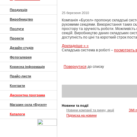
Продукція
25 березеня 2010
Виробництво
Компанія «Бусел» пропонує складські сист
рухомими секціями. Використання таких ск
простору та зручність роботи. Можливість в
Послуги
секцій. Виробництво даних складських сист
доступність по ціні та короткий строк поста
Проекти
Докладніше » »
Дизайн-студія
Складська система в роботі –
посмотреть 
Фотогалерея
Повернутися
до списку
Корисна інформація
Прайс-листи
Контакти
Дисконтна програма
Магазин скла «Бусел»
Новини та події
Новини компанії та ринку, акції
ЗМІ 
Каталоги
Підписка на новини