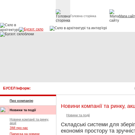
Головна сторінка
Мапа сай
Скло в архітект
БУСЕЛ Інформ:
К
Про компанію
Новини компанії та ринку, акц
Новини та події
Новини та події
Новини компанії та ринку,
акції
Складські системи для збері
ЗМІ про нас
економія простору та зручніс
Підписка на новини