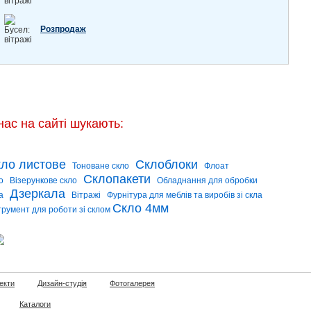
Розпродаж
нас на сайті шукають:
ло листове
Склоблоки
Тоноване скло
Флоат
Склопакети
о
Візерункове скло
Обладнання для обробки
Дзеркала
а
Вітражі
Фурнітура для меблів та виробів зі скла
Скло 4мм
трумент для роботи зі склом
екти
Дизайн-студія
Фотогалерея
Каталоги