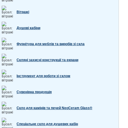
Вітражі
Душові кабіни
Фурнітура для меблів та виробів зі скла
Скляні захисні конструкції та екрани
Інструмент для роботи зі склом
Сувенірна продукція
Скло для камінів та печей NeoCeram Glass®
Спеціальне скло для душевих кабін