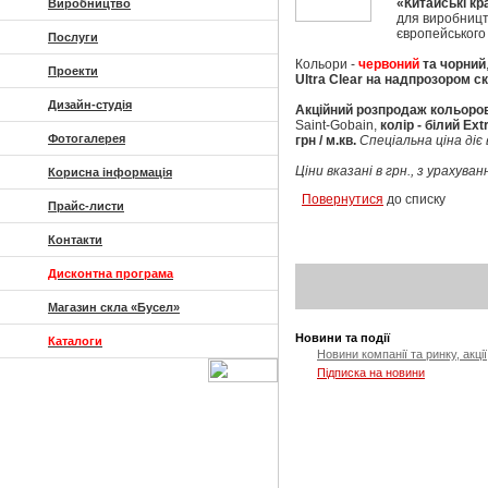
«Китайські кр
Виробництво
для виробництв
європейського 
Послуги
Кольори
-
червоний
та чорний
Проекти
Ultra Clear на надпрозором ск
Дизайн-студія
Акційний розпродаж кольорово
Saint-Gobain,
колір - білий Ext
Фотогалерея
грн / м.кв.
Спеціальна ціна діє
Ціни вказані в грн., з урахув
Корисна інформація
Повернутися
до списку
Прайс-листи
Контакти
Дисконтна програма
Магазин скла «Бусел»
Новини та події
Каталоги
Новини компанії та ринку, акції
Підписка на новини