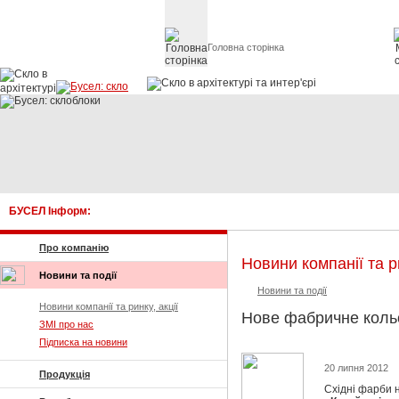
Головна сторінка
Скло в архітект
БУСЕЛ Інформ:
Про компанію
Новини компанії та ри
Новини та події
Новини та події
Новини компанії та ринку, акції
Нове фабричне кольор
ЗМІ про нас
Підписка на новини
20 липня 2012
Продукція
Східні фарби н