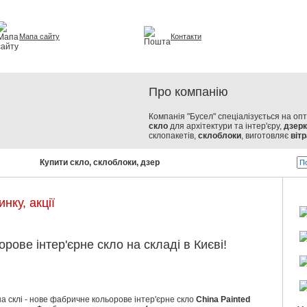
Мапа сайту
Контакти
урі та інтер'єрі
Про компанію
Компанія "Бусел" спеціалізується на оп
скло
для архітектури та інтер'єру,
дзер
склопакетів,
склоблоки
, виготовляє
вітр
Купити скло, склоблоки, дзеркала, склопакети!
Бусел - скл
нку, акції
ове інтер'єрне скло на складі в Києві!
а склі - нове фабричне кольорове інтер'єрне скло
China
Painted