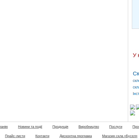
У 
Ск
скл
скл
Інс
панію
Новини та події
Продукція
Виробництво
Послуги
Про
Прайс-листи
Контакти
Дисконтна програма
Магазин скла «Бусел»