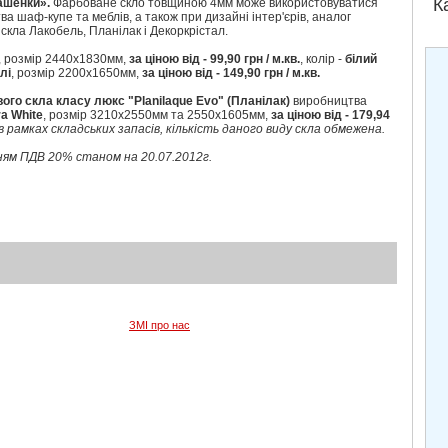
К
ашенки».
Фарбоване скло товщиною 4мм може використовуватися
а шаф-купе та меблів, а також при дизайні інтер'єрів, аналог
скла Лакобель, Планілак і Декоркрістал.
, розмір 2440х1830мм,
за ціною від - 99,90 грн / м.кв.
, колір -
білий
лі
, розмір 2200х1650мм,
за ціною від - 149,90 грн / м.кв.
го скла класу люкс "Planilaque Evo" (Планілак)
виробництва
ra White
, розмір 3210х2550мм та 2550х1605мм,
за ціною від - 179,94
 в рамках складських запасів, кількість даного виду скла обмежена.
анням ПДВ 20% станом на 20.07.2012г.
ЗМІ про нас