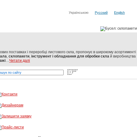
Українською
Русский
English
тових поставках і переробці листового скла, пропонує в широкому асортименті
кала
,
склопакети
,
інструмент і обладнання для обробки скла
й виробництва
ажі
…
Читати далі
о від світових виробників
Бусел - різка скла, обробка скла, ві