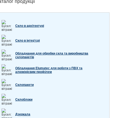
аталог продукції
Скло в архітектурі
Скло в інтер'єрі
Обладнання для обробки скла та виробництва
склопакетів
Обладнання Elumatec для роботи з ПВХ та
алюмінієвим профілем
Склопакети
Склоблоки
Дзеркала