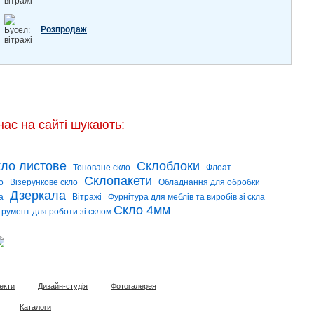
Розпродаж
нас на сайті шукають:
ло листове
Склоблоки
Тоноване скло
Флоат
Склопакети
о
Візерункове скло
Обладнання для обробки
Дзеркала
а
Вітражі
Фурнітура для меблів та виробів зі скла
Скло 4мм
трумент для роботи зі склом
екти
Дизайн-студія
Фотогалерея
Каталоги