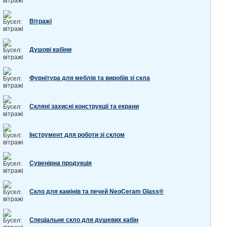
Вітражі
Душові кабіни
Фурнітура для меблів та виробів зі скла
Скляні захисні конструкції та екрани
Інструмент для роботи зі склом
Сувенірна продукція
Скло для камінів та печей NeoCeram Glass®
Спеціальне скло для душевих кабін