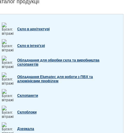
аталог продукції
Скло в архітектурі
Скло в інтер'єрі
Обладнання для обробки скла та виробництва
склопакетів
Обладнання Elumatec для роботи з ПВХ та
алюмінієвим профілем
Склопакети
Склоблоки
Дзеркала