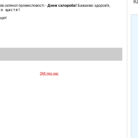
К
ків скляної промисловості -
Днем склороба!
Б
ажаємо здоров'я,
го щастя!
ацю!
ЗМІ про нас