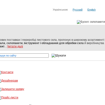
Українською
Русский
English
тових поставках і переробці листового скла, пропонує в широкому асортименті
кала
,
склопакети
,
інструмент і обладнання для обробки скла
й виробництва
ажі
…
Читати далі
вітових виробників
Бусел - різка скла, обробка скла, вітражі