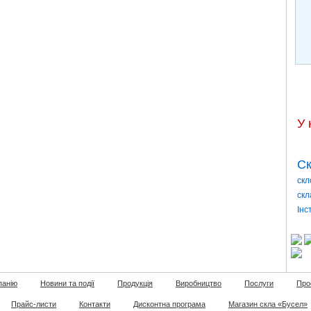
У 
Ск
скл
скл
Інс
панію
Новини та події
Продукція
Виробництво
Послуги
Про
Прайс-листи
Контакти
Дисконтна програма
Магазин скла «Бусел»