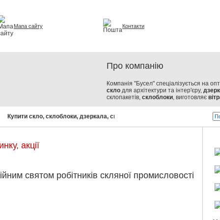
Мапа сайту
Контакти
урі та інтер'єрі
Про компанію
Компанія "Бусел" спеціалізується на оп
скло
для архітектури та інтер'єру,
дзер
склопакетів,
склоблоки
, виготовляє
вітр
Купити скло, склоблоки, дзеркала, склопакети!
Бусел - скло від с
нку, акції
ійним святом робітників скляної промисловості