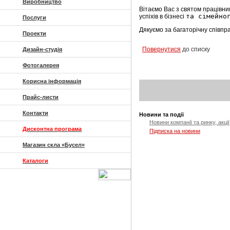
Виробництво
Вітаємо Вас з святом
працівни
та сімейно
успіхів в бізнесі
Послуги
Дякуємо за багаторічну співпр
Проекти
Повернутися
до списку
Дизайн-студія
Фотогалерея
Корисна інформація
Прайс-листи
Контакти
Новини та події
Новини компанії та ринку, акції
Дисконтна програма
Підписка на новини
Магазин скла «Бусел»
Каталоги