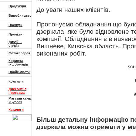
Продукція
До уваги наших клієнтів.
Виробництво
Пропонуємо обладнання що було 
Послуги
дзеркала, яке було відновлене т
Проекти
компанії. Обладнання є в наявнос
Дизайн-
Вишневе, Київська область. Про
студія
виконаних робіт.
Фотогалерея
Корисна
інформація
SCHI
Прайс-листи
Контакти
Дисконтна
програма
Магазин скла
«Бусел»
Каталоги
Більш детальну інформацію п
дзеркала можна отримати у м