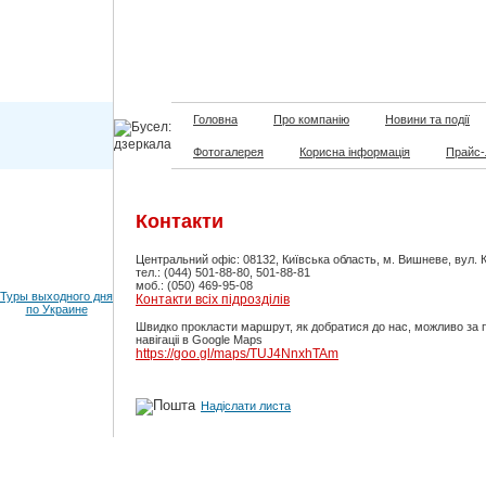
Головна
Про компанію
Новини та події
Фотогалерея
Корисна інформація
Прайс-
Контакти
Центральний офіс: 08132, Київська область, м. Вишневе, вул. 
тел.: (044) 501-88-80, 501-88-81
моб.: (050) 469-95-08
Туры выходного дня
Контакти всіх підрозділів
по Украине
Швидко прокласти маршрут, як добратися до нас, можливо за 
навігаціі в Google Maps
https://goo.gl/maps/TUJ4NnxhTAm
Надіслати листа