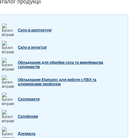
аталог продукції
Скло в архітектурі
Скло в інтер'єрі
Обладнання для обробки скла та виробництва
склопакетів
Обладнання Elumatec для роботи з ПВХ та
алюмінієвим профілем
Склопакети
Склоблоки
Дзеркала