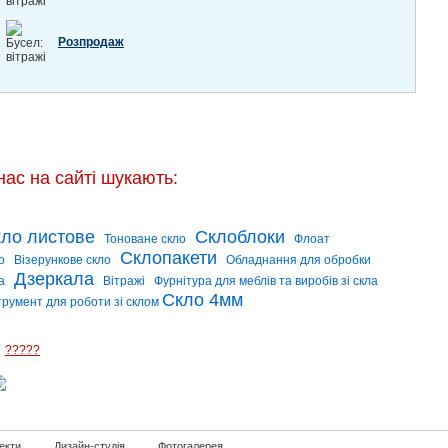
Розпродаж
нас на сайті шукають:
ло листове
Склоблоки
Тоноване скло
Флоат
Склопакети
о
Візерункове скло
Обладнання для обробки
Дзеркала
а
Вітражі
Фурнітура для меблів та виробів зі скла
Скло 4мм
трумент для роботи зі склом
?????
екти
Дизайн-студія
Фотогалерея