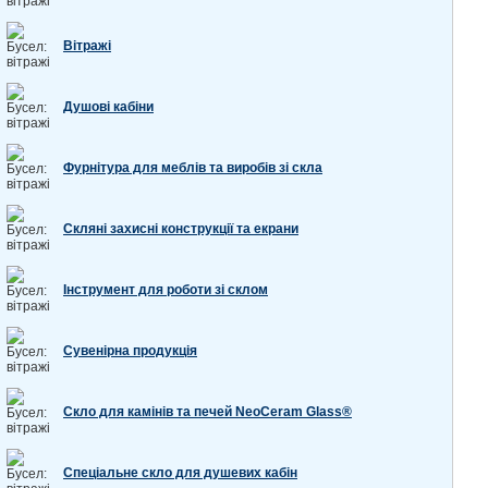
Вітражі
Душові кабіни
Фурнітура для меблів та виробів зі скла
Скляні захисні конструкції та екрани
Інструмент для роботи зі склом
Сувенірна продукція
Скло для камінів та печей NeoCeram Glass®
Спеціальне скло для душевих кабін