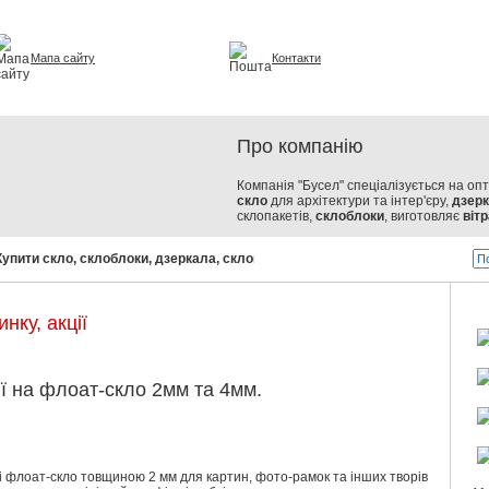
Мапа сайту
Контакти
урі та інтер'єрі
Про компанію
Компанія "Бусел" спеціалізується на оп
скло
для архітектури та інтер'єру,
дзер
склопакетів,
склоблоки
, виготовляє
вітр
пити скло, склоблоки, дзеркала, склопакети!
Бусел - скло від світ
нку, акції
ії на флоат-скло 2мм та 4мм.
ві флоат-скло товщиною 2 мм для картин, фото-рамок та інших творів