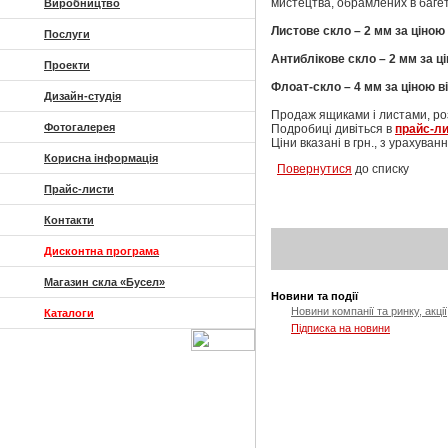
мистецтва, обрамлених в багет,
Виробництво
Листове скло – 2 мм за ціною –
Послуги
Антиблікове скло – 2 мм за цін
Проекти
Флоат-скло – 4 мм за ціною від
Дизайн-студія
Продаж ящиками і листами, розк
Фотогалерея
Подробиці дивіться в
прайс-ли
Ціни вказані в грн., з урахува
Корисна інформація
Повернутися
до списку
Прайс-листи
Контакти
Дисконтна програма
Магазин скла «Бусел»
Новини та події
Новини компанії та ринку, акції
Каталоги
Підписка на новини