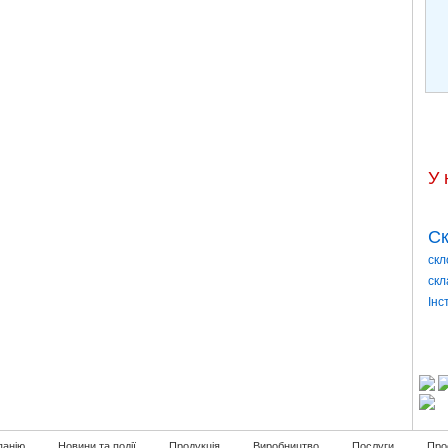
У 
Ск
скл
скл
Інс
панію
Новини та події
Продукція
Виробництво
Послуги
Про