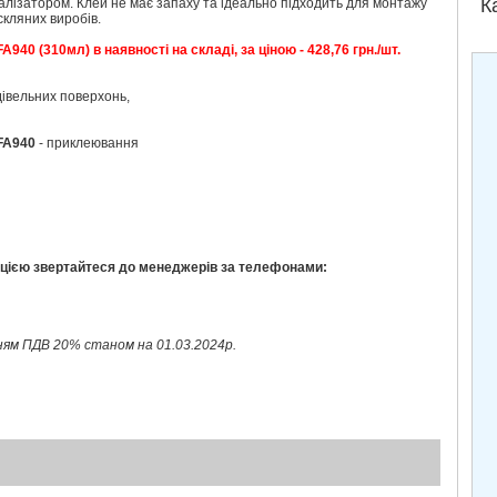
К
алізатором. Клей не має запаху та ідеально підходить для монтажу
скляних виробів.
A940 (310мл) в наявності на складі, за ціною - 428,76 грн./шт.
дівельних поверхонь,
FA940
-
приклеювання
цією звертайтеся до менеджерів за телефонами:
анням ПДВ 20% станом на 01.03.2024р.