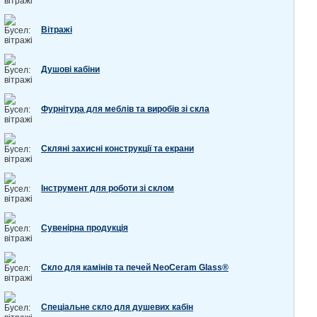
Вітражі
Душові кабіни
Фурнітура для меблів та виробів зі скла
Скляні захисні конструкції та екрани
Інструмент для роботи зі склом
Сувенірна продукція
Скло для камінів та печей NeoCeram Glass®
Спеціальне скло для душевих кабін