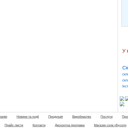
У 
Ск
скл
скл
Інс
панію
Новини та події
Продукція
Виробництво
Послуги
Про
Прайс-листи
Контакти
Дисконтна програма
Магазин скла «Бусел»