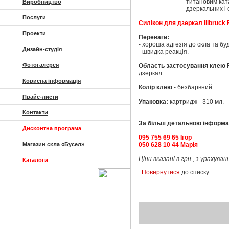
титановим кат
Виробництво
дзеркальних і 
Послуги
Силікон для дзеркал Illbruck F
Проекти
Переваги:
- хороша адгезія до скла та бу
Дизайн-студія
- швидка реакція.
Фотогалерея
Область застосування
клею
дзеркал.
Корисна інформація
Колір клею
- безбарвний.
Прайс-листи
Упаковка:
картридж - 310 мл.
Контакти
За більш детальною інформа
Дисконтна програма
095 755 69 65 Ігор
Магазин скла «Бусел»
050 628 10 44 Марія
Ціни вказані в грн., з урахув
Каталоги
Повернутися
до списку