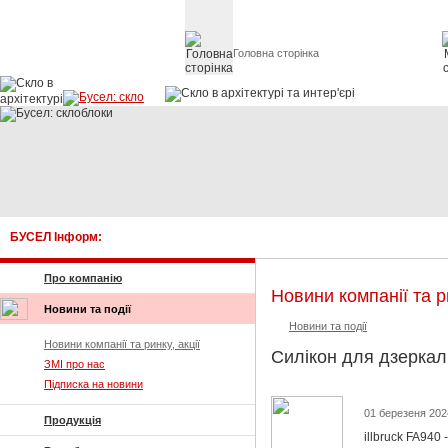
Головна сторінка
Скло в архітект
БУСЕЛ Інформ:
Про компанію
Новини компанії та ри
Новини та події
Новини та події
Новини компанії та ринку, акції
Силікон для дзеркал 
ЗМІ про нас
Підписка на новини
01 березеня 202
Продукція
illbruck FA940