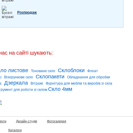
Розпродаж
нас на сайті шукають:
ло листове
Склоблоки
Тоноване скло
Флоат
Склопакети
о
Візерункове скло
Обладнання для обробки
Дзеркала
а
Вітражі
Фурнітура для меблів та виробів зі скла
Скло 4мм
трумент для роботи зі склом
екти
Дизайн-студія
Фотогалерея
Каталоги