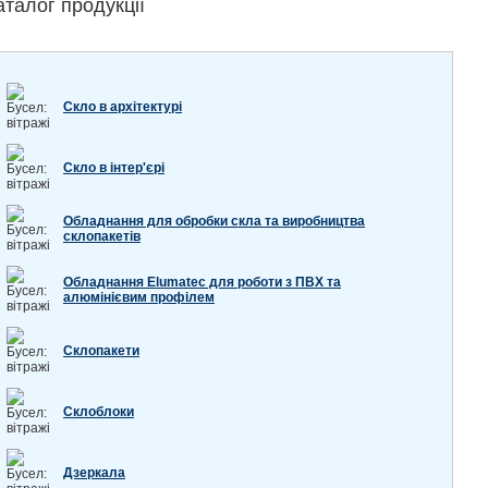
аталог продукції
Скло в архітектурі
Скло в інтер'єрі
Обладнання для обробки скла та виробництва
склопакетів
Обладнання Elumatec для роботи з ПВХ та
алюмінієвим профілем
Склопакети
Склоблоки
Дзеркала