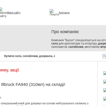
Мапа сайту
Контакти
урі та інтер'єрі
Про компанію
Компанія "Бусел" спеціалізується на оп
скло
для архітектури та інтер'єру,
дзер
склопакетів,
склоблоки
, виготовляє
вітр
Купити скло, склоблоки, дзеркала, склопакети!
Бусел - скло від 
нку, акції
Illbruck FA940 (310мл) на складі!
4
 - спеціальний клей для дзеркал на основі нейтрального силікону з