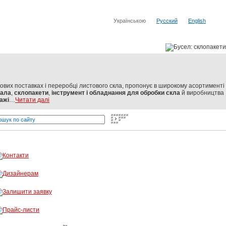
Українською
Русский
English
тових поставках і переробці листового скла, пропонує в широкому асортименті
кала
,
склопакети
,
інструмент і обладнання для обробки скла
й виробництва
ажі
…
Читати далі
світових виробників
Бусел - різка скла, обробка скла, вітражі