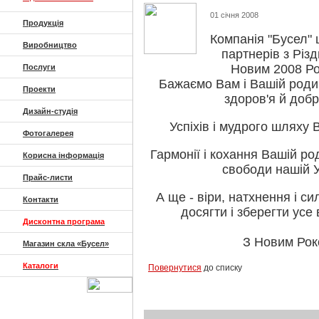
01 січня 2008
Продукція
Компанія "Бусел" щ
Виробництво
партнерів з Різ
Новим 2008 Ро
Послуги
Бажаємо Вам і Вашій родин
Проекти
здоров'я й добр
Дизайн-студія
Успіхів і мудрого шляху 
Фотогалерея
Гармонії і кохання Вашій род
Корисна інформація
свободи нашій У
Прайс-листи
А ще - віри, натхнення і с
Контакти
досягти і зберегти усе
Дисконтна програма
З Новим Рок
Магазин скла «Бусел»
Каталоги
Повернутися
до списку