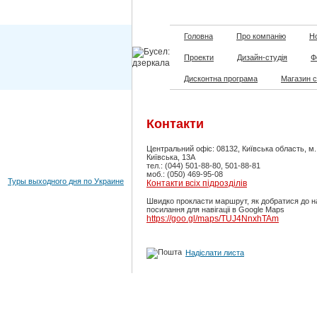
Головна
Про компанію
Но
Проекти
Дизайн-студія
Ф
Дисконтна програма
Магазин 
Контакти
Центральний офіс: 08132, Київська область, м
Київська, 13А
тел.: (044) 501-88-80, 501-88-81
моб.: (050) 469-95-08
Туры выходного дня по Украине
Контакти всіх підрозділів
Швидко прокласти маршрут, як добратися до н
посилання для навігаціі в Google Maps
https://goo.gl/maps/TUJ4NnxhTAm
Надіслати листа