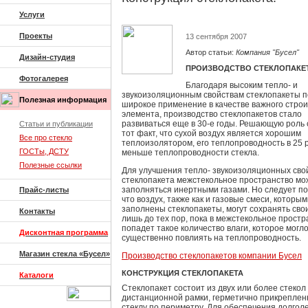
Услуги
Проекты
13 сентября 2007
Автор статьи:
Компания "Бусел"
Дизайн-студия
ПРОИЗВОДСТВО СТЕКЛОПАКЕ
Фотогалерея
Благодаря высоким тепло- и
звукоизоляционным свойствам стеклопакеты 
Полезная информация
широкое применение в качестве важного стро
элемента, производство стеклопакетов стало
развиваться еще в 30-е годы. Решающую роль
Статьи и публикации
тот факт, что сухой воздух является хорошим
Все про стекло
теплоизолятором, его теплопроводность в 25 
ГОСТы, ДСТУ
меньше теплопроводности стекла.
Полезные ссылки
Для улучшения тепло- звукоизоляционных сво
стеклопакета межстекольное пространство мо
заполняться инертными газами. Но следует по
Прайс-листы
что воздух, также как и газовые смеси, которы
заполнены стеклопакеты, могут сохранять сво
Контакты
лишь до тех пор, пока в межстекольное простр
попадет такое количество влаги, которое могл
Дисконтная программа
существенно повлиять на теплопроводность.
Магазин стекла «Бусел»
Производство стеклопакетов компании Бусел
КОНСТРУКЦИЯ СТЕКЛОПАКЕТА
Каталоги
Стеклопакет состоит из двух или более стекол
дистанционной рамки, герметично прикреплен
стеклу по периметру. Для обеспечения долгол