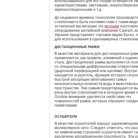
использованного для его сборки отличается с
характеристиками: световыми, энергосберега
звукоизоляционными и т.д.
До недавнего времени технология производст
стеклопакета была несовместима с таким вид
остекления как витражи. Но
витражи
изготовле
оборудовании английской компании Cadram, к
Украине представляет торговая марка Бусел, 
для использования в однокамерных стеклопаке
ДИСТАНЦИОННЫЕ РАМКИ
В качестве материала для дистанционных рам
применяются, как правило, алюминий и оцинк
сталь. Дистанционная рамка выполняется поло
со специальными диффузионными отверстия
(дырочной перфорацией или щелями). Внутри
находится осушитель, функция которого спосо
быстрой абсорбции (впитыванию) самых
незначительных количеств воды в межстеколь
пространстве. Тем самым предотвращается в
росы внутри стеклопакетов в холодное время г
Особое внимание уделяется свойствам тех
поверхностей рамок, которые образуют соеди
герметиками.
ОСУШИТЕЛИ
В качестве осушителей хорошо зарекомендова
молекулярное сито. Следует отметить, что ра
по химическому строению осушители имеют т
различную абсорбционную способность. Эти р