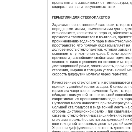
проявляются в зависимости от температуры, 
содержания влаги в осушаемых газах.
ГЕРМЕТИКИ ДЛЯ СТЕКЛОПАКЕТОВ
Задачами первостепенной важности, которые 
перед герметиками, применяемыми для заделк
стеклопакете, являются во-первых, обеспечен
прочности стеклопакетов и во-вторых, препятс
проникновению водяного пара в межстекольно
пространство, что прямым образом влияет на
долговечность стеклопакетов, которая зависит
основном, от уплотнения краев. С точки зрени
прочности, важнейшими свойствами герметико
являются: сила сцепления со стеклом и матер
дистанционной рамки, эластичность, прочност
старения, ширина и толщина уплотняющей ма
скорость диффузии молекул через герметик.
Качественные стеклопакеты изготавливаются 
принципу двойной герметизации. В качестве п
герметика чаще всего применяют бутил, котор
обладает наилучшей относительной способно
сопротивляться проникновению водяного пара
Бутиловая масса наносится при температуре 
большей ста градусов в виде тонкой ленты на 
стороны дистанционной рамки. При сдавлива
системы стекло-бутил-дистанция-бутил-стекло
стеклами и рамкой остается разделяющий их 
шов толщиной в несколько десятых долей мил
Хорошая диффузионная плотность достигает
благодаря тонкости шва и плохой газопрониц