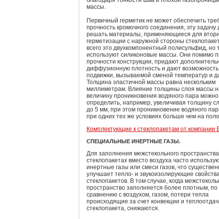
массы.
Первичный герметик не может обеспечить тр
прочность кромочного соединения, эту задачу
решать материалы, применяющиеся для втор
герметизации с наружной стороны стеклопаке
всего это двухкомпонентный полисульфид, но 
используют силиконовые массы. Они помимо 
прочности конструкции, придают дополнитель
диффузионную плотность и дают возможность
подвижки, вызываемой сменой температур и д
Толщина эластичной массы равна нескольким
миллиметрам. Влияние толщины слоя массы н
величину проникновения водяного пара можно
определить, например, увеличивая толщину сл
до 5 мм, при этом проникновение водяного па
при одних тех же условиях больше чем на поло
Комплектующие к стеклопакетам от компании 
СПЕЦИАЛЬНЫЕ ИНЕРТНЫЕ ГАЗЫ.
Для заполнения межстекольного пространства
стеклопакетах вместо воздуха часто использу
инертные газы или смеси газов, что существен
улучшает тепло- и звукоизолирующие свойств
стеклопакетов. В том случае, когда межстеколь
пространство заполняется более плотным, по
сравнению с воздухом, газом, потери тепла
происходящие за счет конвекции и теплоотдач
стеклопакета, снижаются.