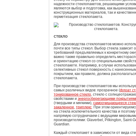
надежности стеклопакетов, решающими услов
являются выбор и подготовка, как вышеназва
конструкционных материалов, так и качествен
герметизация стеклопакета.
СТЕКЛО
Для производства стеклопакетов можно испол
почти все типы стекол. Выбор стекла зависит о
требований предъявляемых к конкретному окну
важно также правильно определить месторас
и ориентацию стекол со специальными свойст
стеклопакете. Например, в случае использова
селективных стекол поверхность с нанесенны
покрытием, как правило, должна располагатьс
стеклопакета.
При производстве стеклопакетов мы использу
самых различных видов: прозрачное (
флоат ст
тонированное стекло
, стекло с солнцеотража
свойствами и
энергосберегающими покрытиям
(твердыми и мягкими),
самоочищающееся стек
закаленное
,
триплекс
. При этом ориентируемс
на стекла исключительного качества и поэтому
напрямую сотрудничаем с ведущими мировым
производителями: Glaverbel, Pilkington, Saint-G
Guardian.
Каждый стеклопакет в зависимости от вида ст