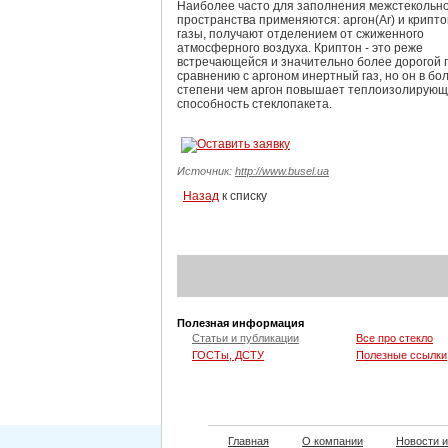
Наиболее часто для заполнения межстекольн
пространства применяются: аргон(Ar) и криптон
газы, получают отделением от сжиженного
атмосферного воздуха. Криптон - это реже
встречающейся и значительно более дорогой 
сравнению с аргоном инертный газ, но он в б
степени чем аргон повышает теплоизолирую
способность стеклопакета.
Источник:
http://www.busel.ua
Назад
к списку
Полезная информация
Статьи и публикации
Все про стекло
ГОСТы, ДСТУ
Полезные ссылки
Главная
О компании
Новости и