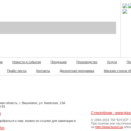
ии
Новости и события
Продукция
Производство
Услуги
Пр
Прайс-листы
Контакты
Дисконтная программа
Магазин стекла «
ая область, г. Вишневое, ул. Киевская, 13А
8-81
Стеклоблоки - www.glas
й
© 1994-2015 ТМ "БУСЕЛ". 
обраться к нам, можно по ссылке для навигации в
При полном или частично
на
http://www.busel.ua
обяз
TAm