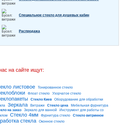
Специальное стекло для душевых кабин
Распродажа
нас на сайте ищут:
екло листовое
Тонированное стекло
еклоблоки
Флоат стекло
Узорчатое стекло
еклопакеты
Стекло Киев
Оборудование для обработки
Зеркала
кла
Витражи
Стекло цена
Мебельная фурнитура
кло на заказ
Зеркало для ванной
Инструмент для работы со
Стекло 4мм
клом
Фурнитура стекло
Стекло витринное
работка стекла
Оконное стекло