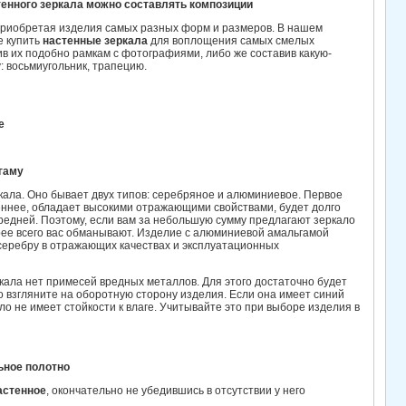
енного зеркала можно составлять композиции
 приобретая изделия самых разных форм и размеров. В нашем
е купить
настенные зеркала
для воплощения самых смелых
в их подобно рамкам с фотографиями, либо же составив какую-
: восьмиугольник, трапецию.
е
гаму
кала. Оно бывает двух типов: серебряное и алюминиевое. Первое
еннее, обладает высокими отражающими свойствами, будет долго
средней. Поэтому, если вам за небольшую сумму предлагают зеркало
рее всего вас обманывают. Изделие с алюминиевой амальгамой
 серебру в отражающих качествах и эксплуатационных
ркала нет примесей вредных металлов. Для этого достаточно будет
го взгляните на оборотную сторону изделия. Если она имеет синий
ло не имеет стойкости к влаге. Учитывайте это при выборе изделия в
ьное полотно
астенное
, окончательно не убедившись в отсутствии у него