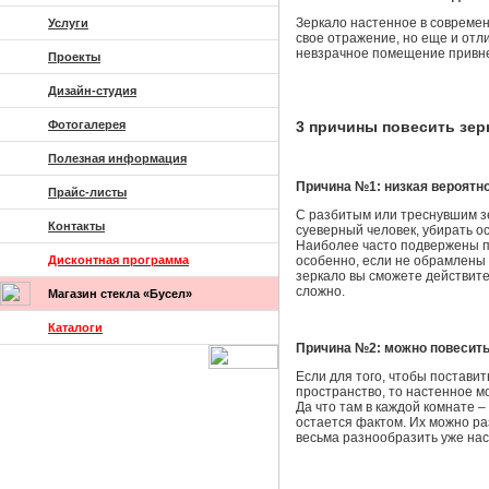
Зеркало настенное в современ
Услуги
свое отражение, но еще и отл
невзрачное помещение привне
Проекты
Дизайн-студия
Фотогалерея
3 причины повесить зер
Полезная информация
Причина №1: низкая вероятно
Прайс-листы
С разбитым или треснувшим зе
Контакты
суеверный человек, убирать ос
Наиболее часто подвержены п
Дисконтная программа
особенно, если не обрамлены в
зеркало вы сможете действите
сложно.
Магазин стекла «Бусел»
Каталоги
Причина №2: можно повесить
Если для того, чтобы постави
пространство, то настенное мо
Да что там в каждой комнате –
остается фактом. Их можно ра
весьма разнообразить уже на