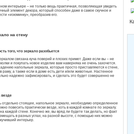
ном интерьере – не только вещь практичная, позволяющая увидеть
ичный элемент декора, который способен даже в самое скучное и
сти «изюминку», преобразив его.
К
кало на стену
сть того, что зеркало разобьется
ркалом связана куча поверий и плохих примет. Даже если вы – не
колки и покупать новое изделие вам наверняка не очень захочется.
адению напольные зеркала, которые просто приставляются к стене,
 раму, а также если в доме есть дети и/или животные. Настенное
льно надежно зафиксировать, и сделать это будет совершенно не
 везде
ть отдельно стоящее, напольное зеркало, необходимо определенное
жно повесить практически везде, хоть в каждой комнате по зеркалу.
 на каждой стене. Конечно же, вы вряд ли будете так делать, но факт
змещать в разных углах, на разной высоте, с помощью них можно
скучивший интерьер.