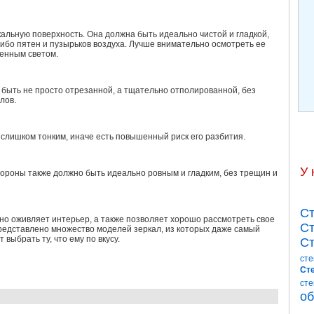
альную поверхность. Она должна быть идеально чистой и гладкой,
ибо пятен и пузырьков воздуха. Лучше внимательно осмотреть ее
венным светом.
 быть не просто отрезанной, а тщательно отполированной, без
лов.
 слишком тонким, иначе есть повышенный риск его разбития.
У 
ороны также должно быть идеально ровным и гладким, без трещин и
Ст
но оживляет интерьер, а также позволяет хорошо рассмотреть свое
Ст
редставлено множество моделей зеркал, из которых даже самый
выбрать ту, что ему по вкусу.
Ст
сте
Сте
сте
об