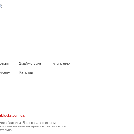
оекты
Дизайн-студия
Фотогалерея
Бусел»
Каталоги
sblocks.com.ua
Киев, Украина. Все права защищены.
м использовании материалов сайта ссылка
ательна.