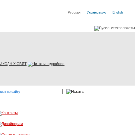
Русская
Українською
English
ЛИКОДНІХ СВЯТ
от мировых производителей
Бусел - резка стекла, обработка ст