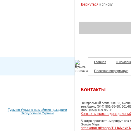
Вернуться
к списку
Главная
О компан
Полезная информация
Контакты
Центральный офис: 08132, Киевск
тел./факс: (044) 501-88-80, 501-8
Туры по Украине на майские праздники
моб.: (050) 469-95-08
Экскурсии по Украине
Контакты всех подразделени
Быстро проложить маршрут, как д
Google Maps
https://goo.gl/maps/TUJ4Nnxh