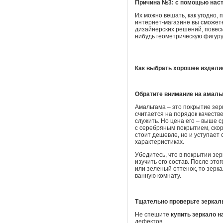
Причина №3: с помощью наст
Их можно вешать, как угодно,
интернет-магазине вы сможет
дизайнерских решений, повеси
нибудь геометрическую фигуру
Как выбрать хорошее издели
Обратите внимание на амаль
Амальгама – это покрытие зер
считается на порядок качеств
служить. Но цена его – выше 
с серебряным покрытием, ско
стоит дешевле, но и уступает
характеристиках.
Убедитесь, что в покрытии зе
изучить его состав. После это
или зеленый оттенок, то зерка
ванную комнату.
Тщательно проверьте зеркал
Не спешите
купить зеркало н
дефектов.