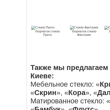
Узорчатое стекло
Узорчатое стекло
Пунто
Фантазия
Также мы предлагаем 
Киеве:
Мебельное стекло: «
Кр
«
Скрин
», «
Кора
», «
Да
Матированное стекло: 
«
Бамбук
», «
Флутс
».