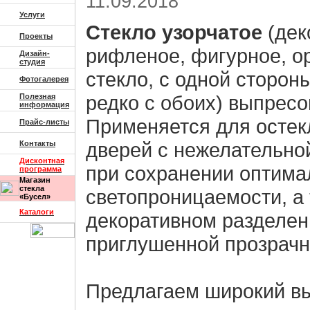
11.09.2018
Услуги
Стекло узорчатое
(дек
Проекты
рифленое, фигурное, о
Дизайн-
студия
стекло, с одной стороны
Фотогалерея
редко с обоих) выпресо
Полезная
информация
Применяется для остек
Прайс-листы
дверей с нежелательно
Контакты
Дисконтная
при сохранении оптима
программа
Магазин
стекла
светопроницаемости, а 
«Бусел»
Каталоги
декоративном разделе
приглушенной прозрачн
Предлагаем широкий в